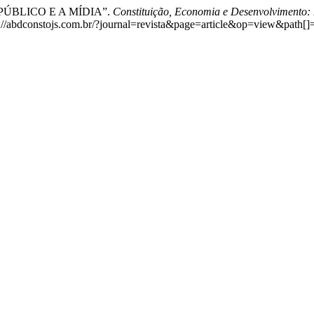
IO PÚBLICO E A MÍDIA”.
Constituição, Economia e Desenvolvimento: R
s://abdconstojs.com.br/?journal=revista&page=article&op=view&path[]