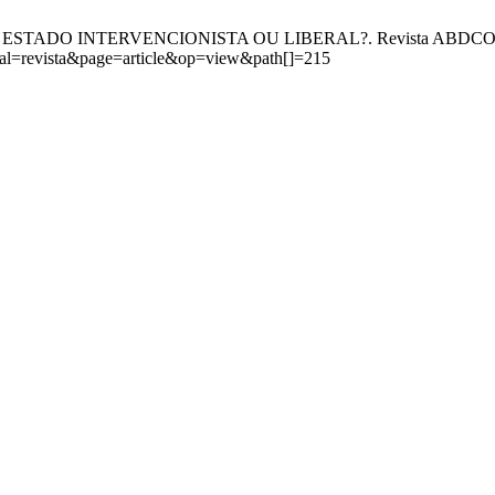
SIL: ESTADO INTERVENCIONISTA OU LIBERAL?. Revista ABDCONST [I
urnal=revista&page=article&op=view&path[]=215