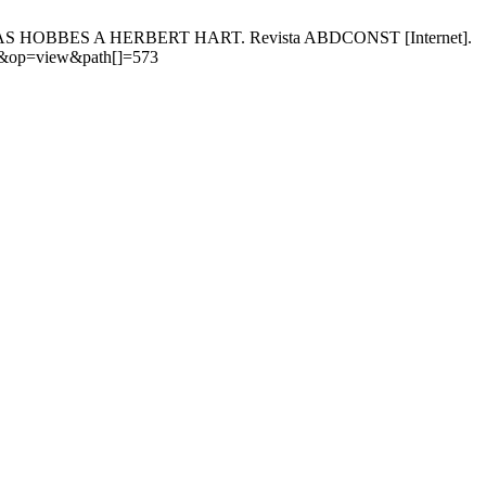
S HOBBES A HERBERT HART. Revista ABDCONST [Internet].
icle&op=view&path[]=573