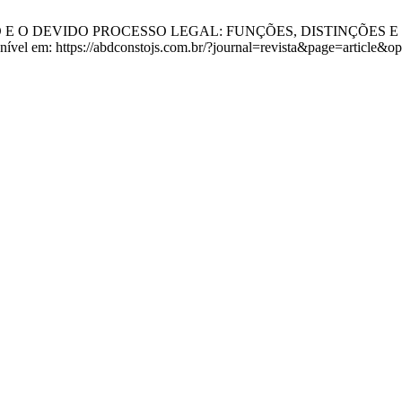
E O DEVIDO PROCESSO LEGAL: FUNÇÕES, DISTINÇÕES E REFL
onível em: https://abdconstojs.com.br/?journal=revista&page=article