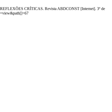
EXÕES CRÍTICAS. Revista ABDCONST [Internet]. 3º de
&op=view&path[]=67