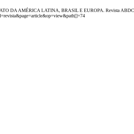
O DA AMÉRICA LATINA, BRASIL E EUROPA. Revista ABDCONST [In
rnal=revista&page=article&op=view&path[]=74