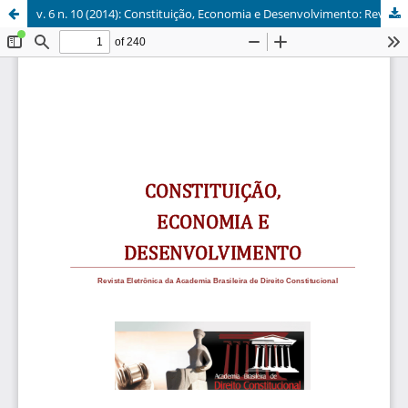
v. 6 n. 10 (2014): Constituição, Economia e Desenvolvimento: Revista da Academia Brasileira de Direito Constitucional. Curitiba, v. 6, n. 10, jan./jul. 2014.