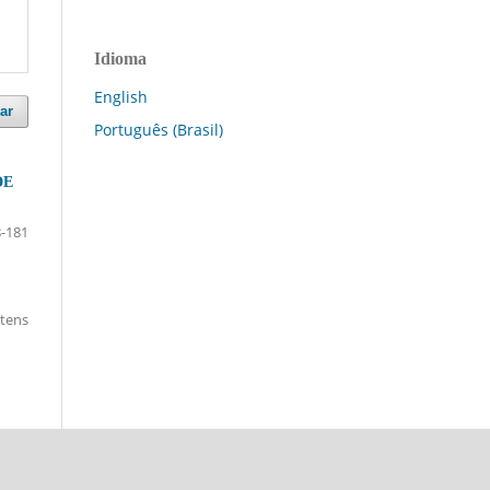
Idioma
English
ar
Português (Brasil)
DE
-181
itens