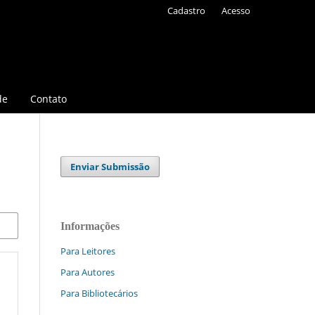
Cadastro
Acesso
de
Contato
Enviar Submissão
Informações
Para Leitores
Para Autores
Para Bibliotecários