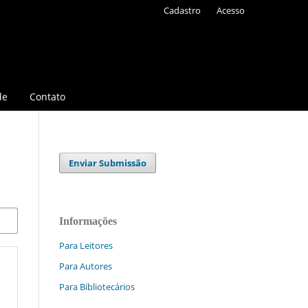
Cadastro
Acesso
de
Contato
Enviar Submissão
Informações
Para Leitores
Para Autores
Para Bibliotecários