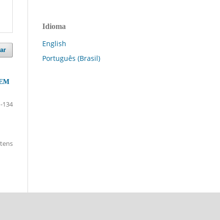
Idioma
English
ar
Português (Brasil)
 EM
-134
itens