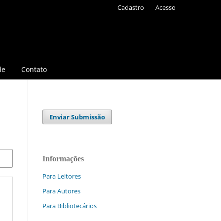
Cadastro
Acesso
de
Contato
Enviar Submissão
Informações
Para Leitores
Para Autores
Para Bibliotecários