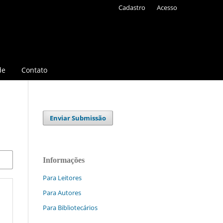
Cadastro
Acesso
de
Contato
Enviar Submissão
Informações
Para Leitores
Para Autores
Para Bibliotecários