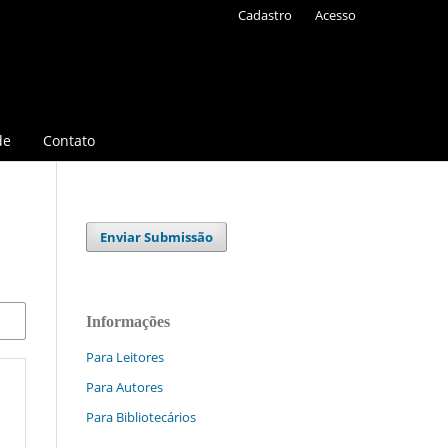
Cadastro
Acesso
de
Contato
Enviar Submissão
Informações
Para Leitores
Para Autores
Para Bibliotecários