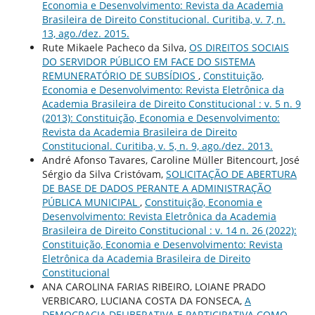
Economia e Desenvolvimento: Revista da Academia
Brasileira de Direito Constitucional. Curitiba, v. 7, n.
13, ago./dez. 2015.
Rute Mikaele Pacheco da Silva,
OS DIREITOS SOCIAIS
DO SERVIDOR PÚBLICO EM FACE DO SISTEMA
REMUNERATÓRIO DE SUBSÍDIOS
,
Constituição,
Economia e Desenvolvimento: Revista Eletrônica da
Academia Brasileira de Direito Constitucional : v. 5 n. 9
(2013): Constituição, Economia e Desenvolvimento:
Revista da Academia Brasileira de Direito
Constitucional. Curitiba, v. 5, n. 9, ago./dez. 2013.
André Afonso Tavares, Caroline Müller Bitencourt, José
Sérgio da Silva Cristóvam,
SOLICITAÇÃO DE ABERTURA
DE BASE DE DADOS PERANTE A ADMINISTRAÇÃO
PÚBLICA MUNICIPAL
,
Constituição, Economia e
Desenvolvimento: Revista Eletrônica da Academia
Brasileira de Direito Constitucional : v. 14 n. 26 (2022):
Constituição, Economia e Desenvolvimento: Revista
Eletrônica da Academia Brasileira de Direito
Constitucional
ANA CAROLINA FARIAS RIBEIRO, LOIANE PRADO
VERBICARO, LUCIANA COSTA DA FONSECA,
A
DEMOCRACIA DELIBERATIVA E PARTICIPATIVA COMO