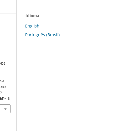
Idioma
English
Português (Brasil)
ADE
mia
–340.
/?
h[]=18