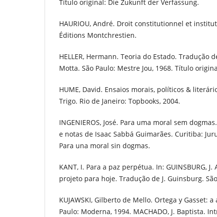
Título original: Die Zukunft der Verfassung.
HAURIOU, André. Droit constitutionnel et institut
Éditions Montchrestien.
HELLER, Hermann. Teoria do Estado. Tradução 
Motta. São Paulo: Mestre Jou, 1968. Título origina
HUME, David. Ensaios morais, políticos & literár
Trigo. Rio de Janeiro: Topbooks, 2004.
INGENIEROS, José. Para uma moral sem dogmas.
e notas de Isaac Sabbá Guimarães. Curitiba: Juruá
Para una moral sin dogmas.
KANT, I. Para a paz perpétua. In: GUINSBURG, J.
projeto para hoje. Tradução de J. Guinsburg. São
KUJAWSKI, Gilberto de Mello. Ortega y Gasset: a
Paulo: Moderna, 1994. MACHADO, J. Baptista. Int