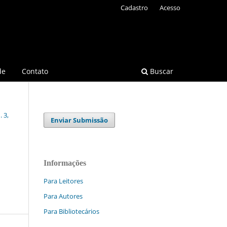
Cadastro
Acesso
de
Contato
Buscar
 3,
Enviar Submissão
Informações
Para Leitores
Para Autores
Para Bibliotecários