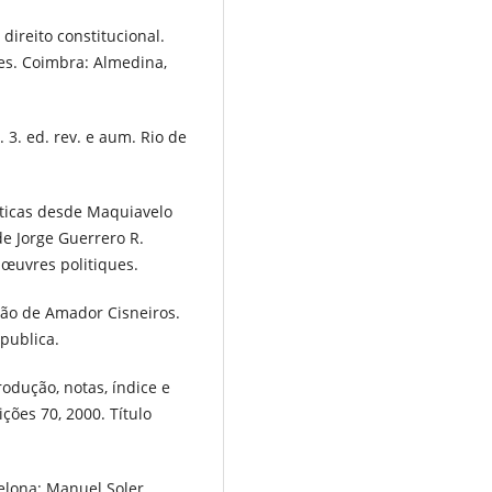
direito constitucional.
les. Coimbra: Almedina,
 3. ed. rev. e aum. Rio de
íticas desde Maquiavelo
e Jorge Guerrero R.
 œuvres politiques.
ção de Amador Cisneiros.
epublica.
odução, notas, índice e
ções 70, 2000. Título
elona: Manuel Soler,