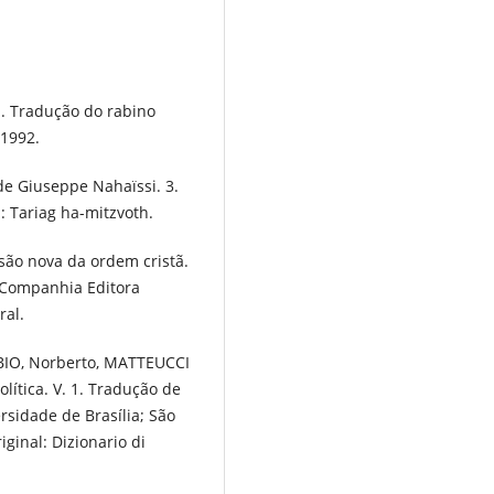
. Tradução do rabino
 1992.
 Giuseppe Nahaïssi. 3.
l: Tariag ha-mitzvoth.
são nova da ordem cristã.
: Companhia Editora
ral.
BBIO, Norberto, MATTEUCCI
lítica. V. 1. Tradução de
versidade de Brasília; São
iginal: Dizionario di