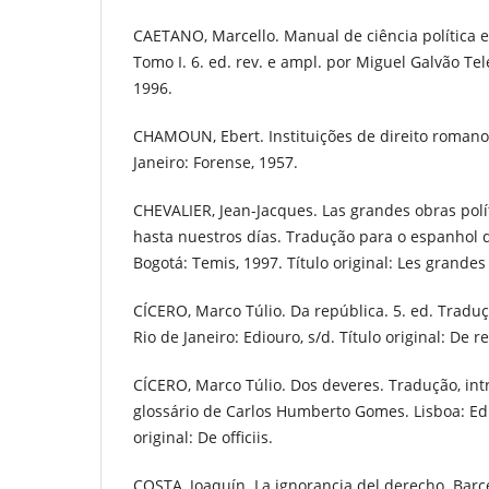
CAETANO, Marcello. Manual de ciência política e 
Tomo I. 6. ed. rev. e ampl. por Miguel Galvão Te
1996.
CHAMOUN, Ebert. Instituições de direito romano.
Janeiro: Forense, 1957.
CHEVALIER, Jean-Jacques. Las grandes obras pol
hasta nuestros días. Tradução para o espanhol d
Bogotá: Temis, 1997. Título original: Les grandes
CÍCERO, Marco Túlio. Da república. 5. ed. Tradu
Rio de Janeiro: Ediouro, s/d. Título original: De r
CÍCERO, Marco Túlio. Dos deveres. Tradução, intr
glossário de Carlos Humberto Gomes. Lisboa: Edi
original: De officiis.
COSTA, Joaquín. La ignorancia del derecho. Barc