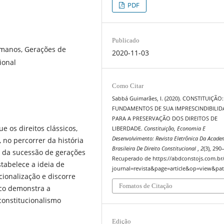
PDF
Publicado
humanos, Gerações de
2020-11-03
ional
Como Citar
Sabbá Guimarães, I. (2020). CONSTITUIÇÃO:
FUNDAMENTOS DE SUA IMPRESCINDIBILID
PARA A PRESERVAÇÃO DOS DIREITOS DE
e os direitos clássicos,
LIBERDADE.
Constituição, Economia E
Desenvolvimento: Revista Eletrônica Da Acade
 no percorrer da história
Brasileira De Direito Constitucional
,
2
(3), 290
 da sucessão de gerações
Recuperado de https://abdconstojs.com.br
stabelece a ideia de
journal=revista&page=article&op=view&pat
onalização e discorre
Fomatos de Citação
rico demonstra a
constitucionalismo
Edição