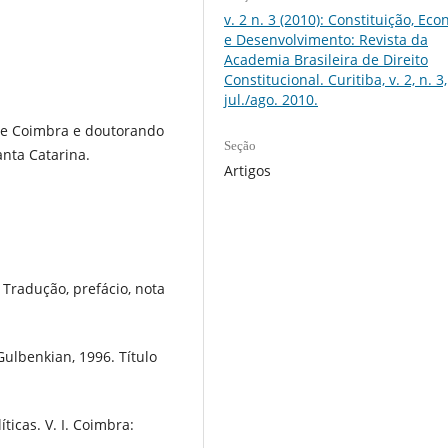
v. 2 n. 3 (2010): Constituição, Ec
e Desenvolvimento: Revista da
Academia Brasileira de Direito
Constitucional. Curitiba, v. 2, n. 3,
jul./ago. 2010.
 de Coimbra e doutorando
Seção
anta Catarina.
Artigos
 Tradução, prefácio, nota
 Gulbenkian, 1996. Título
ticas. V. I. Coimbra: