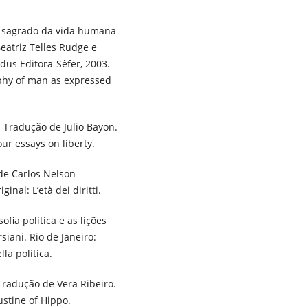
er sagrado da vida humana
eatriz Telles Rudge e
dus Editora-Sêfer, 2003.
sophy of man as expressed
. Tradução de Julio Bayon.
our essays on liberty.
de Carlos Nelson
inal: L’età dei diritti.
ofia política e as lições
siani. Rio de Janeiro:
la política.
Tradução de Vera Ribeiro.
ustine of Hippo.