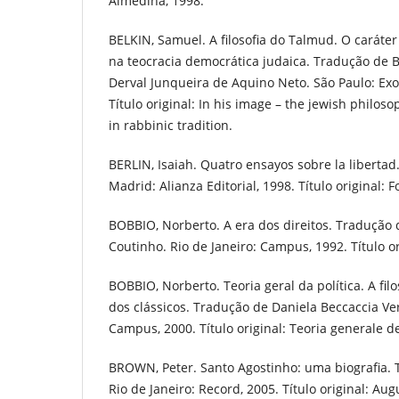
Almedina, 1998.
BELKIN, Samuel. A filosofia do Talmud. O carát
na teocracia democrática judaica. Tradução de B
Derval Junqueira de Aquino Neto. São Paulo: Exo
Título original: In his image – the jewish philo
in rabbinic tradition.
BERLIN, Isaiah. Quatro ensayos sobre la libertad
Madrid: Alianza Editorial, 1998. Título original: F
BOBBIO, Norberto. A era dos direitos. Tradução 
Coutinho. Rio de Janeiro: Campus, 1992. Título orig
BOBBIO, Norberto. Teoria geral da política. A filos
dos clássicos. Tradução de Daniela Beccaccia Ver
Campus, 2000. Título original: Teoria generale del
BROWN, Peter. Santo Agostinho: uma biografia. 
Rio de Janeiro: Record, 2005. Título original: Aug