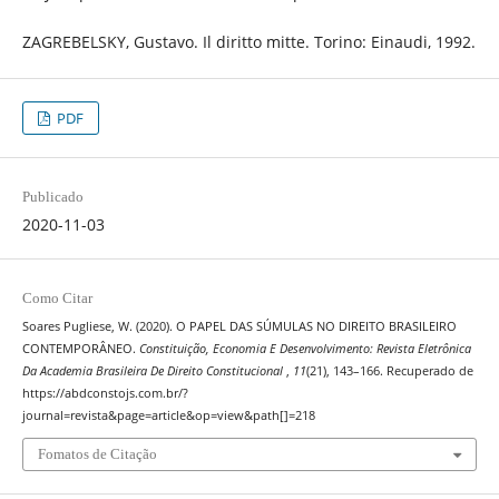
ZAGREBELSKY, Gustavo. Il diritto mitte. Torino: Einaudi, 1992.
PDF
Publicado
2020-11-03
Como Citar
Soares Pugliese, W. (2020). O PAPEL DAS SÚMULAS NO DIREITO BRASILEIRO
CONTEMPORÂNEO.
Constituição, Economia E Desenvolvimento: Revista Eletrônica
Da Academia Brasileira De Direito Constitucional
,
11
(21), 143–166. Recuperado de
https://abdconstojs.com.br/?
journal=revista&page=article&op=view&path[]=218
Fomatos de Citação