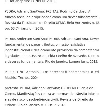
II. Florianópolis: CONPEDI, 2016.
PEDRA, Adriano Sant’Ana; FREITAS, Rodrigo Cardoso. A
função social da propriedade como um dever fundamental.
Revista da Faculdade de Direito UFMG, Belo Horizonte, n. 66,
pp. 53-74, jan./jun. 2015.
PEDRA, Anderson Sant’Ana; PEDRA, Adriano Sant’Ana. Dever
fundamental de pagar tributos, omissão legislativa
inconstitucional e deslocamento provisório da competência
legislativa. In.: BUSSINGER, Elda Coelho de Azevedo. Direitos
e deveres fundamentais. Rio de Janeiro: Lumen Juris, 2012.
PEREZ LUÑO, Antonio E. Los derechos fundamentales. 8. ed.
Madrid: Tecnos, 2004.
protesto. PEDRA, Adriano Sant’Ana; GROBERIO, Sonia do
Carmo. Manifestações contra as normas de trânsito injustas
e as de risco: desobediência civil?. Revista de Direito da
Cidade, Rio de Janeiro, v. 10, n. 2, 2018.