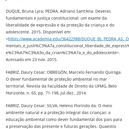
DUQUE, Bruna Lyra; PEDRA, Adriano Sant’Ana. Deveres
fundamentais e justiça constitucional: um exame da
liberalidade de expressão e da proteção da criança e do
adolescente. 2015. Disponível em:
<
https://www.academia.edu/36422988/DUQUE_BL_PEDRA_AS._D
mentais_e_justi%C3%A7a_constitucional_liberdade_de_expres
e%C3%A7%C3%A3o_da_crian%C3%A7a_e_do_adolescente>.
Acessado em 23 nov. 2015.
FABRIZ, Daury Cesar; OBREGÓN, Marcelo Fernando Quiroga.
O dever fundamental de proteção ambiental no mar
territorial. Revista da Faculdade de Direito da UFMG, Belo
Horizonte, n. 65, pp. 71-198, jul.dez., 2014.
FABRIZ, Daury Cesar; SILVA, Heleno Florindo da. O meio
ambiente natural e a proteção integral das crianças: a
educação ambiental como dever fundamental dos pais para
a preservação das presente e futuras gerações. Quaestio