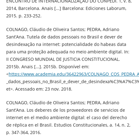
ENCONTRO DE INTERNACIONALIZAÇÃO DO CONPEDI. 1, v. 8,
2014, Barcelona. Anais [...] Barcelona: Ediciones Laborum,
2015. p. 233-252.
COLNAGO, Cláudio de Oliveira Santos; PEDRA, Adriano
Sant’Ana. Tutela de dados pessoais no Brasil e dever de
desindexação na internet: potencialidade do habeas data
para uma proteção adequada no meio ambiente digital. In:
II CONGRESO MUNDIAL DE JUSTICIA CONSTITUCIONAL.
2015b. Anais [...]. 2015b. Disponível em:
<
https://www.academia.edu/36422963/COLNAGO_COS_PEDRA_AS
_dados_pessoais_no_Brasil_e_dever_de_desindexa%C3%A7%C3
et>. Acessado em: 23 nov. 2018.
COLNAGO, Cláudio de Oliveira Santos; PEDRA, Adriano
Sant’Ana. Los deberes de los proveedores de servicios de
internet en el medio ambiente digital: el caso del derecho
de réplica en el Brasil. Estudios Constitucionales, a. 14, n. 2,
p. 347-364, 2016.