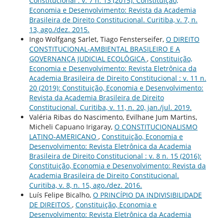
Constitucional : v. 7 n. 13 (2015): Constituição,
Economia e Desenvolvimento: Revista da Academia
Brasileira de Direito Constitucional. Curitiba, v. 7, n.
13, ago./dez. 2015.
Ingo Wolfgang Sarlet, Tiago Fensterseifer,
O DIREITO
CONSTITUCIONAL-AMBIENTAL BRASILEIRO E A
GOVERNANÇA JUDICIAL ECOLÓGICA
,
Constituição,
Economia e Desenvolvimento: Revista Eletrônica da
Academia Brasileira de Direito Constitucional : v. 11 n.
20 (2019): Constituição, Economia e Desenvolvimento:
Revista da Academia Brasileira de Direito
Constitucional. Curitiba, v. 11, n. 20, jan./jul. 2019.
Valéria Ribas do Nascimento, Evilhane Jum Martins,
Micheli Capuano Irigaray,
O CONSTITUCIONALISMO
LATINO-AMERICANO
,
Constituição, Economia e
Desenvolvimento: Revista Eletrônica da Academia
Brasileira de Direito Constitucional : v. 8 n. 15 (2016):
Constituição, Economia e Desenvolvimento: Revista da
Academia Brasileira de Direito Constitucional.
Curitiba, v. 8, n. 15, ago./dez. 2016.
Luís Felipe Bicalho,
O PRINCÍPIO DA INDIVISIBILIDADE
DE DIREITOS
,
Constituição, Economia e
Desenvolvimento: Revista Eletrônica da Academia