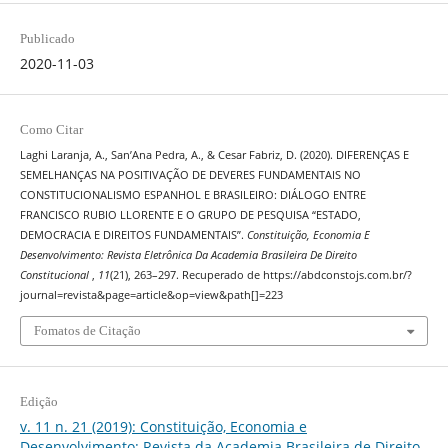
Publicado
2020-11-03
Como Citar
Laghi Laranja, A., San’Ana Pedra, A., & Cesar Fabriz, D. (2020). DIFERENÇAS E
SEMELHANÇAS NA POSITIVAÇÃO DE DEVERES FUNDAMENTAIS NO
CONSTITUCIONALISMO ESPANHOL E BRASILEIRO: DIÁLOGO ENTRE
FRANCISCO RUBIO LLORENTE E O GRUPO DE PESQUISA “ESTADO,
DEMOCRACIA E DIREITOS FUNDAMENTAIS”.
Constituição, Economia E
Desenvolvimento: Revista Eletrônica Da Academia Brasileira De Direito
Constitucional
,
11
(21), 263–297. Recuperado de https://abdconstojs.com.br/?
journal=revista&page=article&op=view&path[]=223
Fomatos de Citação
Edição
v. 11 n. 21 (2019): Constituição, Economia e
Desenvolvimento: Revista da Academia Brasileira de Direito