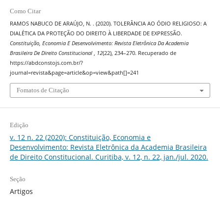
Como Citar
RAMOS NABUCO DE ARAÚJO, N. . (2020). TOLERÂNCIA AO ÓDIO RELIGIOSO: A
DIALÉTICA DA PROTEÇÃO DO DIREITO À LIBERDADE DE EXPRESSÃO.
Constituição, Economia E Desenvolvimento: Revista Eletrônica Da Academia
Brasileira De Direito Constitucional
,
12
(22), 234–270. Recuperado de
https://abdconstojs.com.br/?
journal=revista&page=article&op=view&path[]=241
Fomatos de Citação
Edição
v. 12 n. 22 (2020): Constituição, Economia e
Desenvolvimento: Revista Eletrônica da Academia Brasileira
de Direito Constitucional. Curitiba, v. 12, n. 22, jan./jul. 2020.
Seção
Artigos