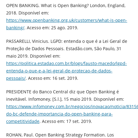
OPEN BANKING. What is Open Banking? London, England,
2018. Disponível em:
https://www.openbanking.org.uk/customers/what-is-open-
banking/
. Acesso em: 25 ago. 2019.
PASSARELLI, Vinicius. LGPD: entenda o que é a Lei Geral de
Proteção de Dados Pessoais. Estadão.com, São Paulo, 31
maio 2019. Disponível em:
https://politica.estadao.com.br/blogs/fausto-macedo/lgpd-
entenda-o-que-e-a-lei-geral-de-protecao-de-dados-
pessoais/
. Acesso em: 16 set. 2019.
PRESIDENTE do Banco Central diz que Open Banking é
inevitável. Infomoney, [S.l.], 15 maio 2019. Disponível em:
https://www.infomoney.com.br/negocios/inovacao/noticia/8315
do-bc-defende-importancia-do-open-banking-para-
competitividade
. Acesso em: 17 set. 2019.
ROHAN, Paul. Open Banking Strategy Formation. Los