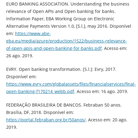
EURO BANKING ASSOCIATION. Understanding the business
relevance of Open APIs and Open banking for banks.
Information Paper, EBA Working Group on Electronic
Alternative Payments Version 1.0, [S.l.], may 2016. Disponível
em:
https://www.abe-
eba.eu/media/azure/production/1522/business-relevance-
of-open-apis-and-open-banking-for-banks.pdf
. Acesso em:
26 ago. 2019.
EVRY. Open banking transformation. [S.l.]: Evry, 2017.
Disponível em:
https://www.evry.com/globalassets/files/financialservices/final-
open-banking-f170214_webb.pdf
. Acesso em: 16 ago. 2019.
FEDERAÇÃO BRASILEIRA DE BANCOS. Febraban 50 anos.
Brasília, DF, 2018. Disponível em:
https://portal.febraban.org.br/50anos/
. Acesso em: 20 ago.
2019.