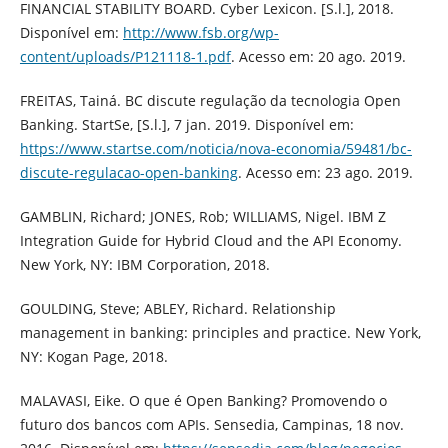
FINANCIAL STABILITY BOARD. Cyber Lexicon. [S.l.], 2018.
Disponível em:
http://www.fsb.org/wp-
content/uploads/P121118-1.pdf
. Acesso em: 20 ago. 2019.
FREITAS, Tainá. BC discute regulação da tecnologia Open
Banking. StartSe, [S.l.], 7 jan. 2019. Disponível em:
https://www.startse.com/noticia/nova-economia/59481/bc-
discute-regulacao-open-banking
. Acesso em: 23 ago. 2019.
GAMBLIN, Richard; JONES, Rob; WILLIAMS, Nigel. IBM Z
Integration Guide for Hybrid Cloud and the API Economy.
New York, NY: IBM Corporation, 2018.
GOULDING, Steve; ABLEY, Richard. Relationship
management in banking: principles and practice. New York,
NY: Kogan Page, 2018.
MALAVASI, Eike. O que é Open Banking? Promovendo o
futuro dos bancos com APIs. Sensedia, Campinas, 18 nov.