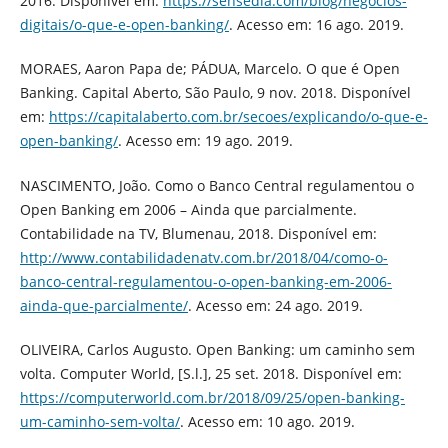
2016. Disponível em:
https://sensedia.com/blog/negocios-
digitais/o-que-e-open-banking/
. Acesso em: 16 ago. 2019.
MORAES, Aaron Papa de; PÁDUA, Marcelo. O que é Open
Banking. Capital Aberto, São Paulo, 9 nov. 2018. Disponível
em:
https://capitalaberto.com.br/secoes/explicando/o-que-e-
open-banking/
. Acesso em: 19 ago. 2019.
NASCIMENTO, João. Como o Banco Central regulamentou o
Open Banking em 2006 – Ainda que parcialmente.
Contabilidade na TV, Blumenau, 2018. Disponível em:
http://www.contabilidadenatv.com.br/2018/04/como-o-
banco-central-regulamentou-o-open-banking-em-2006-
ainda-que-parcialmente/
. Acesso em: 24 ago. 2019.
OLIVEIRA, Carlos Augusto. Open Banking: um caminho sem
volta. Computer World, [S.l.], 25 set. 2018. Disponível em:
https://computerworld.com.br/2018/09/25/open-banking-
um-caminho-sem-volta/
. Acesso em: 10 ago. 2019.