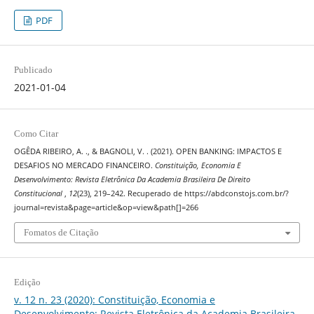
PDF
Publicado
2021-01-04
Como Citar
OGÊDA RIBEIRO, A. ., & BAGNOLI, V. . (2021). OPEN BANKING: IMPACTOS E
DESAFIOS NO MERCADO FINANCEIRO.
Constituição, Economia E
Desenvolvimento: Revista Eletrônica Da Academia Brasileira De Direito
Constitucional
,
12
(23), 219–242. Recuperado de https://abdconstojs.com.br/?
journal=revista&page=article&op=view&path[]=266
Fomatos de Citação
Edição
v. 12 n. 23 (2020): Constituição, Economia e
Desenvolvimento: Revista Eletrônica da Academia Brasileira