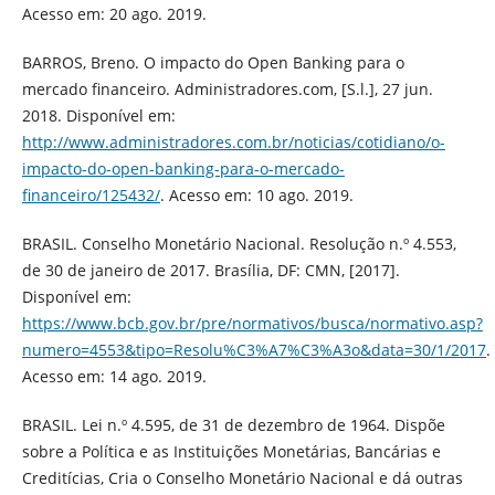
Acesso em: 20 ago. 2019.
BARROS, Breno. O impacto do Open Banking para o
mercado financeiro. Administradores.com, [S.l.], 27 jun.
2018. Disponível em:
http://www.administradores.com.br/noticias/cotidiano/o-
impacto-do-open-banking-para-o-mercado-
financeiro/125432/
. Acesso em: 10 ago. 2019.
BRASIL. Conselho Monetário Nacional. Resolução n.º 4.553,
de 30 de janeiro de 2017. Brasília, DF: CMN, [2017].
Disponível em:
https://www.bcb.gov.br/pre/normativos/busca/normativo.asp?
numero=4553&tipo=Resolu%C3%A7%C3%A3o&data=30/1/2017
.
Acesso em: 14 ago. 2019.
BRASIL. Lei n.º 4.595, de 31 de dezembro de 1964. Dispõe
sobre a Política e as Instituições Monetárias, Bancárias e
Creditícias, Cria o Conselho Monetário Nacional e dá outras