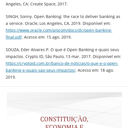
Angeles, CA: Create Space, 2017.
SINGH, Sonny. Open Banking: the race to deliver banking as
a service. Oracle, Los Angeles, CA, 2019. Disponível em:
https://www.oracle.com/a/ocom/docs/dc/open-banking-
final.pdf
. Acesso em: 15 ago. 2019.
SOUZA, Eder Alvares P. O que é Open Banking e quais seus
impactos. Crypto ID, São Paulo, 13 mar. 2017. Disponível em:
https://cryptoid.com.br/banco-de-noticias/o-que-e-o-open-
banking-e-quais-sao-seus-impactos/
. Acesso em: 18 ago.
2019.