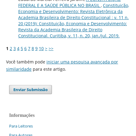
FEDERAL E A SAÚDE PÚBLICA NO BRASIL
,
Constituição,
Economia e Desenvolvimento: Revista Eletrônica da
Academia Brasileira de Direito Constitucional : v. 11 n.
20 (2019): Constituição, Economia e Desenvolvimento:
Revista da Academia Brasileira de Direito
Constitucional. Curitiba, v. 11, n. 20, jan./jul. 2019.
1
2
3
4
5
6
7
8
9
10
>
>>
Você também pode
iniciar uma pesquisa avançada por
similaridade
para este artigo.
Enviar Submissão
Informações
Para Leitores
Para Autores