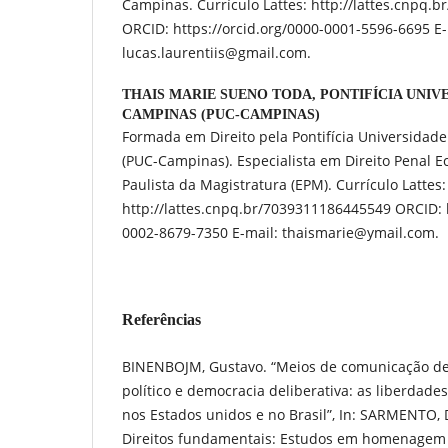
Campinas. Currículo Lattes: http://lattes.cnpq
ORCID: https://orcid.org/0000-0001-5596-6695 E-
lucas.laurentiis@gmail.com.
THAIS MARIE SUENO TODA,
PONTIFÍCIA UNIV
CAMPINAS (PUC-CAMPINAS)
Formada em Direito pela Pontifícia Universidad
(PUC-Campinas). Especialista em Direito Penal E
Paulista da Magistratura (EPM). Currículo Lattes:
http://lattes.cnpq.br/7039311186445549 ORCID: h
0002-8679-7350 E-mail: thaismarie@ymail.com.
Referências
BINENBOJM, Gustavo. “Meios de comunicação de
político e democracia deliberativa: as liberdad
nos Estados unidos e no Brasil”, In: SARMENTO, 
Direitos fundamentais: Estudos em homenagem 