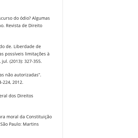
scurso do ódio? Algumas
o. Revista de Direito
do de. Liberdade de
s possíveis limitações à
jul. (2013): 327-355.
as não autorizadas”.
04‐224, 2012.
ral dos Direitos
ura moral da Constituição
 São Paulo: Martins