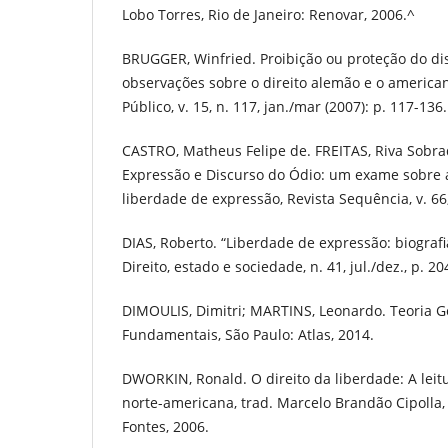
Lobo Torres, Rio de Janeiro: Renovar, 2006.^
BRUGGER, Winfried. Proibição ou proteção do di
observações sobre o direito alemão e o american
Público, v. 15, n. 117, jan./mar (2007): p. 117-136.
CASTRO, Matheus Felipe de. FREITAS, Riva Sobra
Expressão e Discurso do Ódio: um exame sobre a
liberdade de expressão, Revista Sequência, v. 66, 
DIAS, Roberto. “Liberdade de expressão: biografi
Direito, estado e sociedade, n. 41, jul./dez., p. 2
DIMOULIS, Dimitri; MARTINS, Leonardo. Teoria Ge
Fundamentais, São Paulo: Atlas, 2014.
DWORKIN, Ronald. O direito da liberdade: A leit
norte-americana, trad. Marcelo Brandão Cipolla,
Fontes, 2006.