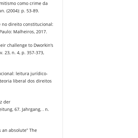
semitismo como crime da
un. (2004): p. 53-89.
no direito constitucional:
Paulo: Malheiros, 2017.
eir challenge to Dworkin’s
v. 23, n. 4, p. 357-373,
onal: leitura jurídico-
oria liberal dos direitos
z der
itung, 67. Jahrgang, . n.
 an absolute” The