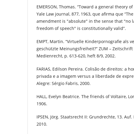
EMERSON, Thomas. “Toward a general theory of 
Yale Law journal, 877, 1963, que afirma que “The
amendment is "absolute" in the sense that "no l
freedom of speech" is constitutionally valid”.
EMPT, Martin. “Virtuelle Kinderpornografie als v
geschützte Meinungsfreiheit?” ZUM – Zeitschrif
Medienrecht, p. 613-620, heft 8/9, 2002.
FARIAS, Edilson Pereira. Colisão de direitos: a ho
privada e a imagem versus a liberdade de expre
Alegre: Sérgio Fabris, 2000.
HALL, Evelyn Beatrice. The friends of Voltaire, Lo
1906.
IPSEN, Jörg. Staatsrecht II: Grundrechte, 13. Au
2010.