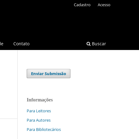
Cadastro
Acesso
de
Contato
Buscar
Enviar Submissão
Informações
Para Leitores
Para Autores
Para Bibliotecários