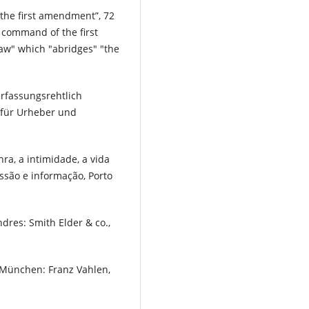
the first amendment”, 72
 command of the first
aw" which "abridges" "the
erfassungsrehtlich
t für Urheber und
nra, a intimidade, a vida
ssão e informação, Porto
ndres: Smith Elder & co.,
f. München: Franz Vahlen,