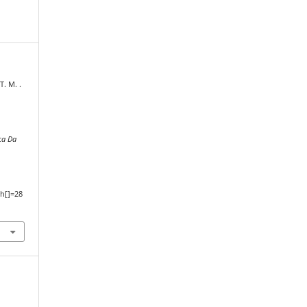
. M. .
ca Da
,
h[]=28