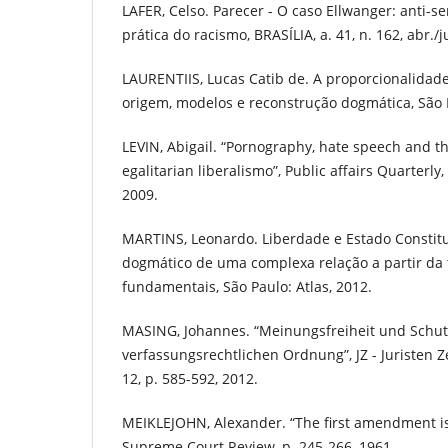
LAFER, Celso. Parecer - O caso Ellwanger: anti-
prática do racismo, BRASÍLIA, a. 41, n. 162, abr./j
LAURENTIIS, Lucas Catib de. A proporcionalidade 
origem, modelos e reconstrução dogmática, São 
LEVIN, Abigail. “Pornography, hate speech and th
egalitarian liberalismo”, Public affairs Quarterly, 
2009.
MARTINS, Leonardo. Liberdade e Estado Constituci
dogmático de uma complexa relação a partir da te
fundamentais, São Paulo: Atlas, 2012.
MASING, Johannes. “Meinungsfreiheit und Schut
verfassungsrechtlichen Ordnung”, JZ - Juristen Ze
12, p. 585-592, 2012.
MEIKLEJOHN, Alexander. “The first amendment is
Supreme Court Review, p. 245-266, 1961.