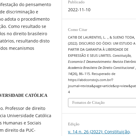
Publicado
nifestação do pensamento
2022-11-10
de discriminação e
lho adota o procedimento
ção. Como resultado se
Como Citar
s no direito brasileiro
CATIB DE LAURENTIIS, L. ., & SUENO TODA, T
atórios, resultando disto
(2022). DISCURSO DO ÓDIO: UM ESTUDO A
uídos mecanismos
PARTIR DA GARANTIA À LIBERDADE DE
EXPRESSÃO E SEUS LIMITES.
Constituição,
Economia E Desenvolvimento: Revista Eletrôni
Academia Brasileira De Direito Constitucional
14
(26), 86–115. Recuperado de
https://abdconstojs.com.br/?
journal=revista&page=article&op=view&pat
4
IVERSIDADE CATÓLICA
Fomatos de Citação
. Professor de direito
ícia Universidade Católica
s Humanas e Sociais
Edição
m direito da PUC-
v. 14 n. 26 (2022): Constituição,