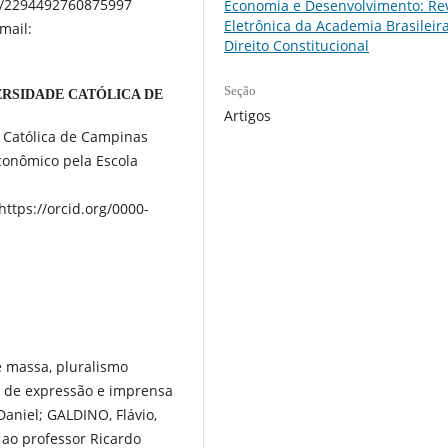
.br/2294492760875997
Economia e Desenvolvimento: Rev
Eletrônica da Academia Brasileir
mail:
Direito Constitucional
Seção
ERSIDADE CATÓLICA DE
Artigos
e Católica de Campinas
conômico pela Escola
ttps://orcid.org/0000-
 massa, pluralismo
es de expressão e imprensa
Daniel; GALDINO, Flávio,
ao professor Ricardo