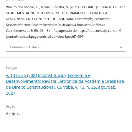
Ribeiro dos Santos, P., & Sueli Padilha, N. (2021). O HOME QUE VIROU OFFICE:
SAÚDE MENTAL NO MEIO AMBIENTE DO TRABALHO E O DIREITO À
DESCONEXÃO NO CONTEXTO DE PANDEMIA.
Constituição, Economia E
Desenvolvimento: Revista Eletrônica Da Academia Brasileira De Direito
Constitucional
,
13
(25), 291–311. Recuperado de https://abdconstojs.com.br/?
journal=revista&page=article&op=view&path[]=397
Fomatos de Citação
Edição
v. 13 n. 25 (2021): Constituição, Economia e
Desenvolvimento: Revista Eletrônica da Academia Brasileira
de Direito Constitucional. Curitiba, v. 13, n. 25, ago./dez.
2021.
Seção
Artigos