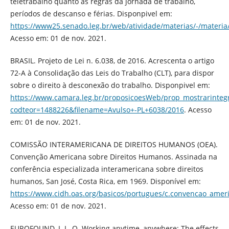
teletrabalho quanto às regras da jornada de trabalho,
períodos de descanso e férias. Disponpivel em:
https://www25.senado.leg.br/web/atividade/materias/-/materi
Acesso em: 01 de nov. 2021.
BRASIL. Projeto de Lei n. 6.038, de 2016. Acrescenta o artigo
72-A à Consolidação das Leis do Trabalho (CLT), para dispor
sobre o direito à desconexão do trabalho. Disponpivel em:
https://www.camara.leg.br/proposicoesWeb/prop_mostrarint
codteor=1488226&filename=Avulso+-PL+6038/2016
. Acesso
em: 01 de nov. 2021.
COMISSÃO INTERAMERICANA DE DIREITOS HUMANOS (OEA).
Convenção Americana sobre Direitos Humanos. Assinada na
conferência especializada interamericana sobre direitos
humanos, San José, Costa Rica, em 1969. Disponível em:
https://www.cidh.oas.org/basicos/portugues/c.convencao_amer
Acesso em: 01 de nov. 2021.
EUROFOUND, I. L. O. Working anytime, anywhere: The effects