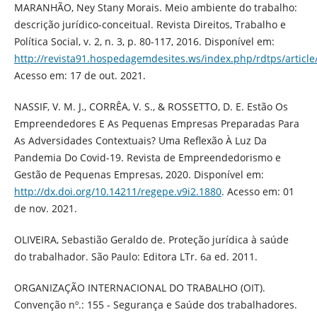
MARANHÃO, Ney Stany Morais. Meio ambiente do trabalho:
descrição jurídico-conceitual. Revista Direitos, Trabalho e
Política Social, v. 2, n. 3, p. 80-117, 2016. Disponível em:
http://revista91.hospedagemdesites.ws/index.php/rdtps/article
Acesso em: 17 de out. 2021.
NASSIF, V. M. J., CORRÊA, V. S., & ROSSETTO, D. E. Estão Os
Empreendedores E As Pequenas Empresas Preparadas Para
As Adversidades Contextuais? Uma Reflexão À Luz Da
Pandemia Do Covid-19. Revista de Empreendedorismo e
Gestão de Pequenas Empresas, 2020. Disponível em:
http://dx.doi.org/10.14211/regepe.v9i2.1880
. Acesso em: 01
de nov. 2021.
OLIVEIRA, Sebastião Geraldo de. Proteção jurídica à saúde
do trabalhador. São Paulo: Editora LTr. 6a ed. 2011.
ORGANIZAÇÃO INTERNACIONAL DO TRABALHO (OIT).
Convenção nº.: 155 - Segurança e Saúde dos trabalhadores.