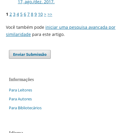
17, ago./dez. 2017.
1
2
3
4
5
6
7
8
9
10
>
>>
Você também pode
iniciar uma pesquisa avançada por
similaridade
para este artigo.
Enviar Submissão
Informações
Para Leitores
Para Autores
Para Bibliotecários
Idioma