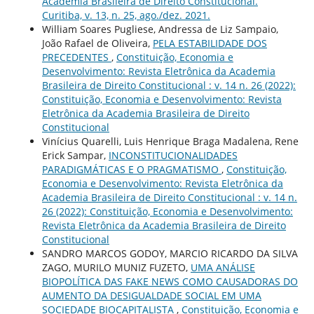
Academia Brasileira de Direito Constitucional.
Curitiba, v. 13, n. 25, ago./dez. 2021.
William Soares Pugliese, Andressa de Liz Sampaio,
João Rafael de Oliveira,
PELA ESTABILIDADE DOS
PRECEDENTES
,
Constituição, Economia e
Desenvolvimento: Revista Eletrônica da Academia
Brasileira de Direito Constitucional : v. 14 n. 26 (2022):
Constituição, Economia e Desenvolvimento: Revista
Eletrônica da Academia Brasileira de Direito
Constitucional
Vinícius Quarelli, Luis Henrique Braga Madalena, Rene
Erick Sampar,
INCONSTITUCIONALIDADES
PARADIGMÁTICAS E O PRAGMATISMO
,
Constituição,
Economia e Desenvolvimento: Revista Eletrônica da
Academia Brasileira de Direito Constitucional : v. 14 n.
26 (2022): Constituição, Economia e Desenvolvimento:
Revista Eletrônica da Academia Brasileira de Direito
Constitucional
SANDRO MARCOS GODOY, MARCIO RICARDO DA SILVA
ZAGO, MURILO MUNIZ FUZETO,
UMA ANÁLISE
BIOPOLÍTICA DAS FAKE NEWS COMO CAUSADORAS DO
AUMENTO DA DESIGUALDADE SOCIAL EM UMA
SOCIEDADE BIOCAPITALISTA
,
Constituição, Economia e