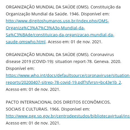
ORGANIZAÇÃO MUNDIAL DA SAÚDE (OMS). Constituição da
Organização Mundial da Saúde. 1946. Disponível em:
http://www.direitoshumanos.usp.br/index.php/OMS-
Organiza%C3%A7%C3%A3o-Mundial-da-
Sa%C3%BAde/constituicao-da-organizacao-mundial-da-
saude-omswho.html
. Acesso em: 01 de nov. 2021.
ORGANIZAÇÃO MUNDIAL DA SAÚDE (OMS). Coronavirus
disease 2019 (COVID-19): situation report-78. Geneva. 2020.
Disponível em:
https://www.who.int/docs/defaultsource/coronaviruse/situation
reports/20200407-sitrep-78-covid-19.pdf?sfvrsn=bc43e1b_2
.
Acesso em: 01 de nov. 2021.
PACTO INTERNACIONAL DOS DIREITOS ECONÔMICOS,
SOCIAIS E CULTURAIS. 1966. Disponível em:
http://www.pge.sp.gov.br/centrodeestudos/bibliotecavirtual/in
Acesso em: 01 de nov. 2021.