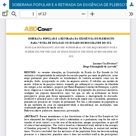
SOBERANA POPULAR E A RETIRADA DA EXIGÊNCIA DE PLEBISCITO PARA VENDA DE ESTATAIS NO ESTADO DO RIO GRANDE DO SUL