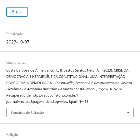
PDF
Publicado
2023-10-07
Como Citar
Costa Barbosa de Almeida, G. H., & Bastos Santos Neto, A. . (2023). CRISE DA
DEMOCRACIA E HERMENÊUTICA CONSTITUCIONAL: UMA INTERPRETAÇÃO
CONFORME A DEMOCRACIA .
Constituição, Economia E Desenvolvimento: Revista
Eletrônica Da Academia Brasileira De Direito Constitucional
,
15
(28), 167–181.
Recuperado de https://abdconstojs.com.br/?
journal=revista&page=article&op=view&path[]=458
Fomatos de Citação
Edição