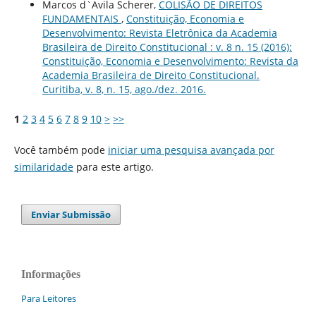
Marcos d`Avila Scherer,
COLISÃO DE DIREITOS
FUNDAMENTAIS
,
Constituição, Economia e
Desenvolvimento: Revista Eletrônica da Academia
Brasileira de Direito Constitucional : v. 8 n. 15 (2016):
Constituição, Economia e Desenvolvimento: Revista da
Academia Brasileira de Direito Constitucional.
Curitiba, v. 8, n. 15, ago./dez. 2016.
1
2
3
4
5
6
7
8
9
10
>
>>
Você também pode
iniciar uma pesquisa avançada por
similaridade
para este artigo.
Enviar Submissão
Informações
Para Leitores