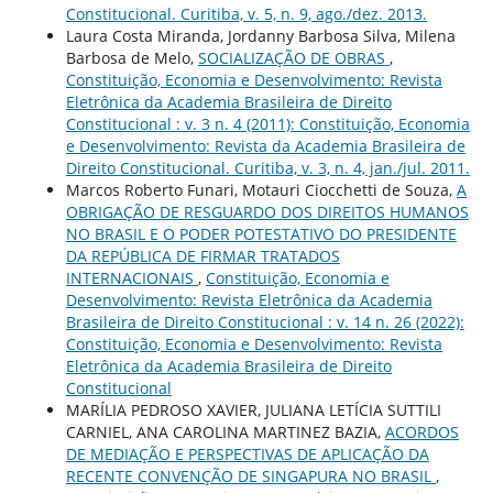
Constitucional. Curitiba, v. 5, n. 9, ago./dez. 2013.
Laura Costa Miranda, Jordanny Barbosa Silva, Milena
Barbosa de Melo,
SOCIALIZAÇÃO DE OBRAS
,
Constituição, Economia e Desenvolvimento: Revista
Eletrônica da Academia Brasileira de Direito
Constitucional : v. 3 n. 4 (2011): Constituição, Economia
e Desenvolvimento: Revista da Academia Brasileira de
Direito Constitucional. Curitiba, v. 3, n. 4, jan./jul. 2011.
Marcos Roberto Funari, Motauri Ciocchetti de Souza,
A
OBRIGAÇÃO DE RESGUARDO DOS DIREITOS HUMANOS
NO BRASIL E O PODER POTESTATIVO DO PRESIDENTE
DA REPÚBLICA DE FIRMAR TRATADOS
INTERNACIONAIS
,
Constituição, Economia e
Desenvolvimento: Revista Eletrônica da Academia
Brasileira de Direito Constitucional : v. 14 n. 26 (2022):
Constituição, Economia e Desenvolvimento: Revista
Eletrônica da Academia Brasileira de Direito
Constitucional
MARÍLIA PEDROSO XAVIER, JULIANA LETÍCIA SUTTILI
CARNIEL, ANA CAROLINA MARTINEZ BAZIA,
ACORDOS
DE MEDIAÇÃO E PERSPECTIVAS DE APLICAÇÃO DA
RECENTE CONVENÇÃO DE SINGAPURA NO BRASIL
,