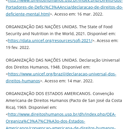
<
http://www.direitoshumanos.usp.br/index.php/Direito-dos-
Portadores-de-Defici%C3%AAncia/declaracao-de-direitos-do-
deficiente-mental.html
>. Acesso em: 16 mar. 2022.
ORGANIZAÇÃO DAS NAÇÕES UNIDAS. The State of Food
Security and Nutrition in the World, 2021. Disponível em:
<
https://data.unicef.org/resources/sofi-2021/
>. Acesso em:
19 fev. 2022.
ORGANIZAÇÃO DAS NAÇÕES UNIDAS. Declaração Universal
dos Direitos Humanos, 1948. Disponível em:
<
https://www.unicef.org/brazil/declaracao-universal-dos-
direitos-humanos
>. Acesso em: 14 mar. 2022.
ORGANIZAÇÃO DOS ESTADOS AMERICANOS. Convenção
Americana de Direitos Humanos (Pacto de San José da Costa
Rica), 1969. Disponível em:
<
http://www.direitoshumanos.usp.br/dh/index.php/OEA-
Organiza%C3%A7%C3%A3o-dos-Estados-
Americanos/convencao-americana-de-direitos-humanos-