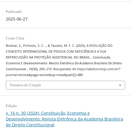
Publicado
2025-06-27
Como Citar
Bodnar, Z., Pinheiro, S. C. ., & Tavares, M. F. C. (2025). A EVOLUÇÃO DO
CONCEITO INTERNACIONAL DE PESSOA COM DEFICIÊNCIA E A SUA
REPERCUSSÃO NA PROTEÇÃO ASSISTENCIAL NO BRASIL .
Constituição,
Economia E Desenvolvimento: Revista Eletrônica Da Academia Brasileira De Direito
Constitucional
,
16
(30), 200–219. Recuperado de https://abdconstojs.com.br/?
journal=revista&page=article&op=view&path[]=486
Fomatos de Citação
Edição
v. 16 n. 30 (2024): Constituição, Economia e
Desenvolvimento: Revista Eletrônica da Academia Brasileira
de Direito Constitucional