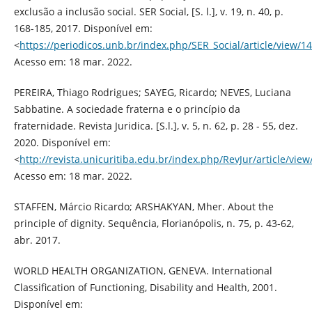
exclusão a inclusão social. SER Social, [S. l.], v. 19, n. 40, p.
168-185, 2017. Disponível em:
<
https://periodicos.unb.br/index.php/SER_Social/article/view/1
Acesso em: 18 mar. 2022.
PEREIRA, Thiago Rodrigues; SAYEG, Ricardo; NEVES, Luciana
Sabbatine. A sociedade fraterna e o princípio da
fraternidade. Revista Juridica. [S.l.], v. 5, n. 62, p. 28 - 55, dez.
2020. Disponível em:
<
http://revista.unicuritiba.edu.br/index.php/RevJur/article/vi
Acesso em: 18 mar. 2022.
STAFFEN, Márcio Ricardo; ARSHAKYAN, Mher. About the
principle of dignity. Sequência, Florianópolis, n. 75, p. 43-62,
abr. 2017.
WORLD HEALTH ORGANIZATION, GENEVA. International
Classification of Functioning, Disability and Health, 2001.
Disponível em: