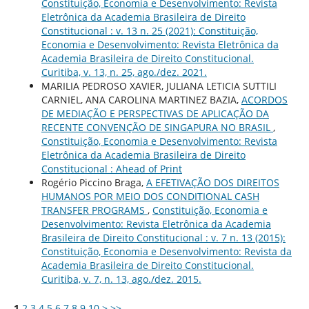
Constituição, Economia e Desenvolvimento: Revista
Eletrônica da Academia Brasileira de Direito
Constitucional : v. 13 n. 25 (2021): Constituição,
Economia e Desenvolvimento: Revista Eletrônica da
Academia Brasileira de Direito Constitucional.
Curitiba, v. 13, n. 25, ago./dez. 2021.
MARILIA PEDROSO XAVIER, JULIANA LETICIA SUTTILI
CARNIEL, ANA CAROLINA MARTINEZ BAZIA,
ACORDOS
DE MEDIAÇÃO E PERSPECTIVAS DE APLICAÇÃO DA
RECENTE CONVENÇÃO DE SINGAPURA NO BRASIL
,
Constituição, Economia e Desenvolvimento: Revista
Eletrônica da Academia Brasileira de Direito
Constitucional : Ahead of Print
Rogério Piccino Braga,
A EFETIVAÇÃO DOS DIREITOS
HUMANOS POR MEIO DOS CONDITIONAL CASH
TRANSFER PROGRAMS
,
Constituição, Economia e
Desenvolvimento: Revista Eletrônica da Academia
Brasileira de Direito Constitucional : v. 7 n. 13 (2015):
Constituição, Economia e Desenvolvimento: Revista da
Academia Brasileira de Direito Constitucional.
Curitiba, v. 7, n. 13, ago./dez. 2015.
1
2
3
4
5
6
7
8
9
10
>
>>