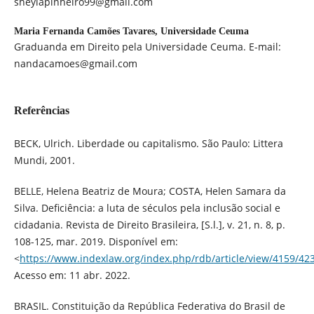
sheylapinheiro99@gmail.com
Maria Fernanda Camões Tavares,
Universidade Ceuma
Graduanda em Direito pela Universidade Ceuma. E-mail:
nandacamoes@gmail.com
Referências
BECK, Ulrich. Liberdade ou capitalismo. São Paulo: Littera
Mundi, 2001.
BELLE, Helena Beatriz de Moura; COSTA, Helen Samara da
Silva. Deficiência: a luta de séculos pela inclusão social e
cidadania. Revista de Direito Brasileira, [S.l.], v. 21, n. 8, p.
108-125, mar. 2019. Disponível em:
<
https://www.indexlaw.org/index.php/rdb/article/view/4159/42
Acesso em: 11 abr. 2022.
BRASIL. Constituição da República Federativa do Brasil de