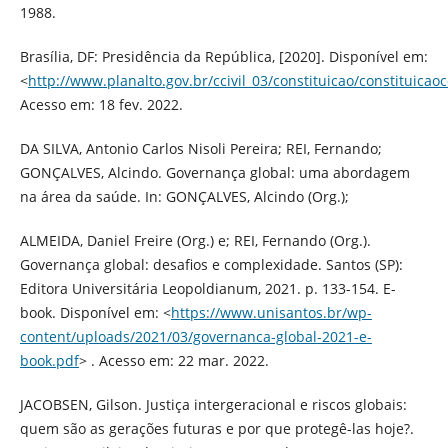
1988.
Brasília, DF: Presidência da República, [2020]. Disponível em:
<
http://www.planalto.gov.br/ccivil_03/constituicao/constituica
Acesso em: 18 fev. 2022.
DA SILVA, Antonio Carlos Nisoli Pereira; REI, Fernando;
GONÇALVES, Alcindo. Governança global: uma abordagem
na área da saúde. In: GONÇALVES, Alcindo (Org.);
ALMEIDA, Daniel Freire (Org.) e; REI, Fernando (Org.).
Governança global: desafios e complexidade. Santos (SP):
Editora Universitária Leopoldianum, 2021. p. 133-154. E-
book. Disponível em: <
https://www.unisantos.br/wp-
content/uploads/2021/03/governanca-global-2021-e-
book.pdf
> . Acesso em: 22 mar. 2022.
JACOBSEN, Gilson. Justiça intergeracional e riscos globais:
quem são as gerações futuras e por que protegê-las hoje?.