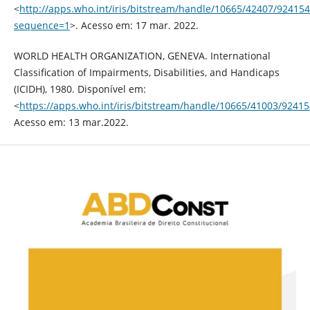
<
http://apps.who.int/iris/bitstream/handle/10665/42407/924
sequence=1
>. Acesso em: 17 mar. 2022.
WORLD HEALTH ORGANIZATION, GENEVA. International
Classification of Impairments, Disabilities, and Handicaps
(ICIDH), 1980. Disponível em:
<
https://apps.who.int/iris/bitstream/handle/10665/41003/92415
Acesso em: 13 mar.2022.