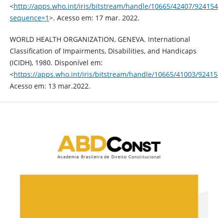
<
http://apps.who.int/iris/bitstream/handle/10665/42407/924
sequence=1
>. Acesso em: 17 mar. 2022.
WORLD HEALTH ORGANIZATION, GENEVA. International
Classification of Impairments, Disabilities, and Handicaps
(ICIDH), 1980. Disponível em:
<
https://apps.who.int/iris/bitstream/handle/10665/41003/92415
Acesso em: 13 mar.2022.