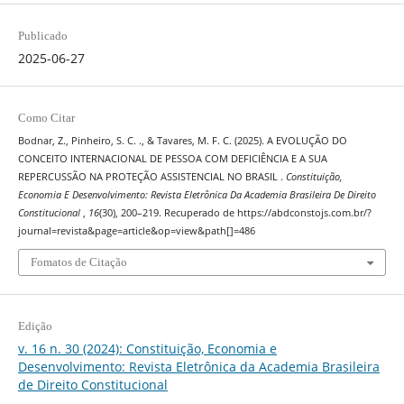
Publicado
2025-06-27
Como Citar
Bodnar, Z., Pinheiro, S. C. ., & Tavares, M. F. C. (2025). A EVOLUÇÃO DO
CONCEITO INTERNACIONAL DE PESSOA COM DEFICIÊNCIA E A SUA
REPERCUSSÃO NA PROTEÇÃO ASSISTENCIAL NO BRASIL .
Constituição,
Economia E Desenvolvimento: Revista Eletrônica Da Academia Brasileira De Direito
Constitucional
,
16
(30), 200–219. Recuperado de https://abdconstojs.com.br/?
journal=revista&page=article&op=view&path[]=486
Fomatos de Citação
Edição
v. 16 n. 30 (2024): Constituição, Economia e
Desenvolvimento: Revista Eletrônica da Academia Brasileira
de Direito Constitucional