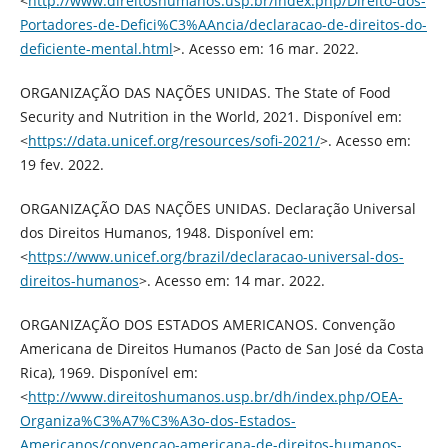
<
http://www.direitoshumanos.usp.br/index.php/Direito-dos-
Portadores-de-Defici%C3%AAncia/declaracao-de-direitos-do-
deficiente-mental.html
>. Acesso em: 16 mar. 2022.
ORGANIZAÇÃO DAS NAÇÕES UNIDAS. The State of Food
Security and Nutrition in the World, 2021. Disponível em:
<
https://data.unicef.org/resources/sofi-2021/
>. Acesso em:
19 fev. 2022.
ORGANIZAÇÃO DAS NAÇÕES UNIDAS. Declaração Universal
dos Direitos Humanos, 1948. Disponível em:
<
https://www.unicef.org/brazil/declaracao-universal-dos-
direitos-humanos
>. Acesso em: 14 mar. 2022.
ORGANIZAÇÃO DOS ESTADOS AMERICANOS. Convenção
Americana de Direitos Humanos (Pacto de San José da Costa
Rica), 1969. Disponível em:
<
http://www.direitoshumanos.usp.br/dh/index.php/OEA-
Organiza%C3%A7%C3%A3o-dos-Estados-
Americanos/convencao-americana-de-direitos-humanos-