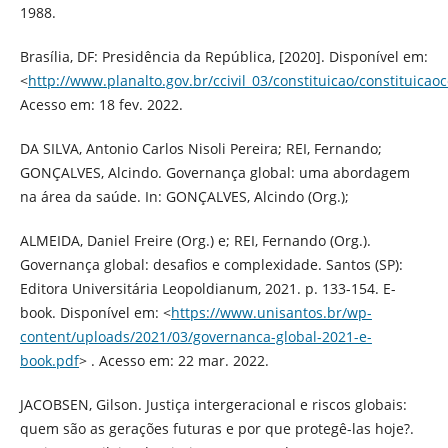
1988.
Brasília, DF: Presidência da República, [2020]. Disponível em:
<
http://www.planalto.gov.br/ccivil_03/constituicao/constituica
Acesso em: 18 fev. 2022.
DA SILVA, Antonio Carlos Nisoli Pereira; REI, Fernando;
GONÇALVES, Alcindo. Governança global: uma abordagem
na área da saúde. In: GONÇALVES, Alcindo (Org.);
ALMEIDA, Daniel Freire (Org.) e; REI, Fernando (Org.).
Governança global: desafios e complexidade. Santos (SP):
Editora Universitária Leopoldianum, 2021. p. 133-154. E-
book. Disponível em: <
https://www.unisantos.br/wp-
content/uploads/2021/03/governanca-global-2021-e-
book.pdf
> . Acesso em: 22 mar. 2022.
JACOBSEN, Gilson. Justiça intergeracional e riscos globais:
quem são as gerações futuras e por que protegê-las hoje?.