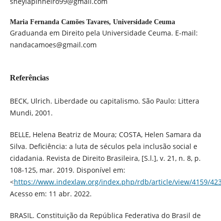
sheylapinheiro99@gmail.com
Maria Fernanda Camões Tavares,
Universidade Ceuma
Graduanda em Direito pela Universidade Ceuma. E-mail:
nandacamoes@gmail.com
Referências
BECK, Ulrich. Liberdade ou capitalismo. São Paulo: Littera
Mundi, 2001.
BELLE, Helena Beatriz de Moura; COSTA, Helen Samara da
Silva. Deficiência: a luta de séculos pela inclusão social e
cidadania. Revista de Direito Brasileira, [S.l.], v. 21, n. 8, p.
108-125, mar. 2019. Disponível em:
<
https://www.indexlaw.org/index.php/rdb/article/view/4159/42
Acesso em: 11 abr. 2022.
BRASIL. Constituição da República Federativa do Brasil de