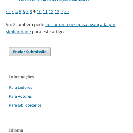
<<
<
4
5
6
7
8
9
10
11
12
13
>
>>
Você também pode
iniciar uma pesquisa avançada por
similaridade
para este artigo.
Enviar Submissão
Informações
Para Leitores
Para Autores
Para Bibliotecários
Idioma