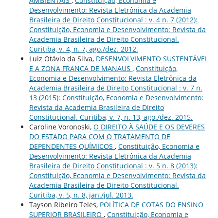
AMBIENTAIS
,
Constituição, Economia e
Desenvolvimento: Revista Eletrônica da Academia
Brasileira de Direito Constitucional : v. 4 n. 7 (2012):
Constituição, Economia e Desenvolvimento: Revista da
Academia Brasileira de Direito Constitucional.
Curitiba, v. 4, n. 7, ago./dez. 2012.
Luiz Otávio da Silva,
DESENVOLVIMENTO SUSTENTÁVEL
E A ZONA FRANCA DE MANAUS
,
Constituição,
Economia e Desenvolvimento: Revista Eletrônica da
Academia Brasileira de Direito Constitucional : v. 7 n.
13 (2015): Constituição, Economia e Desenvolvimento:
Revista da Academia Brasileira de Direito
Constitucional. Curitiba, v. 7, n. 13, ago./dez. 2015.
Caroline Voronoski,
O DIREITO À SAÚDE E OS DEVERES
DO ESTADO PARA COM O TRATAMENTO DE
DEPENDENTES QUÍMICOS
,
Constituição, Economia e
Desenvolvimento: Revista Eletrônica da Academia
Brasileira de Direito Constitucional : v. 5 n. 8 (2013):
Constituição, Economia e Desenvolvimento: Revista da
Academia Brasileira de Direito Constitucional.
Curitiba, v. 5, n. 8, jan./jul. 2013.
Tayson Ribeiro Teles,
POLÍTICA DE COTAS DO ENSINO
SUPERIOR BRASILEIRO
,
Constituição, Economia e