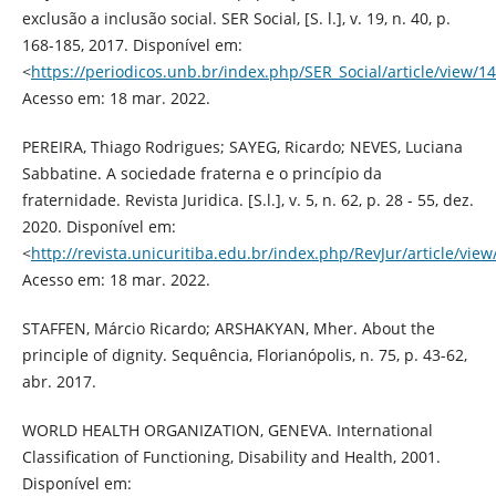
exclusão a inclusão social. SER Social, [S. l.], v. 19, n. 40, p.
168-185, 2017. Disponível em:
<
https://periodicos.unb.br/index.php/SER_Social/article/view/1
Acesso em: 18 mar. 2022.
PEREIRA, Thiago Rodrigues; SAYEG, Ricardo; NEVES, Luciana
Sabbatine. A sociedade fraterna e o princípio da
fraternidade. Revista Juridica. [S.l.], v. 5, n. 62, p. 28 - 55, dez.
2020. Disponível em:
<
http://revista.unicuritiba.edu.br/index.php/RevJur/article/vi
Acesso em: 18 mar. 2022.
STAFFEN, Márcio Ricardo; ARSHAKYAN, Mher. About the
principle of dignity. Sequência, Florianópolis, n. 75, p. 43-62,
abr. 2017.
WORLD HEALTH ORGANIZATION, GENEVA. International
Classification of Functioning, Disability and Health, 2001.
Disponível em: