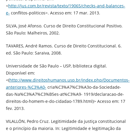
<
http://jus.com.br/revista/texto/19065/checks-and-balances-
e-
conflitos-politicos>. Acesso em: 17 mar. 2013.
SILVA, José Afonso. Curso de Direito Constitucional Positivo.
São Paulo: Malheiros, 2002.
TAVARES, André Ramos. Curso de Direito Constitucional. 6.
ed. São Paulo: Saraiva, 2008.
Universidade de São Paulo – USP, biblioteca digital.
Disponível em:
<(
http://www.direitoshumanos.usp.br/index.php/Documentos-
anteriores-%C3%A0-
cria%C3%A7%C3%A3o-da-Sociedade-
das-Na%C3%A7%C3%B5es-at%C3%A9- 1919/declaracao-de-
direitos-do-homem-e-do-cidadao-1789.html)> Acesso em: 17
fev. 2013.
VILALLÓN, Pedro Cruz. Legitimidade da justiça constitucional
e o princípio da maioria. In: Legitimidade e legitimação da