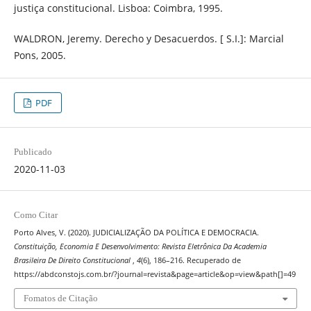
justiça constitucional. Lisboa: Coimbra, 1995.
WALDRON, Jeremy. Derecho y Desacuerdos. [ S.I.]: Marcial
Pons, 2005.
PDF
Publicado
2020-11-03
Como Citar
Porto Alves, V. (2020). JUDICIALIZAÇÃO DA POLÍTICA E DEMOCRACIA.
Constituição, Economia E Desenvolvimento: Revista Eletrônica Da Academia
Brasileira De Direito Constitucional
,
4
(6), 186–216. Recuperado de
https://abdconstojs.com.br/?journal=revista&page=article&op=view&path[]=49
Fomatos de Citação