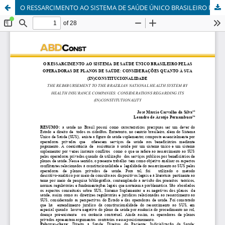
O RESSARCIMENTO AO SISTEMA DE SAÚDE ÚNICO BRASILEIRO PELAS OPERADORAS DE PLANOS DE SAÚDE: CONSIDERAÇÕES QUANTO À SUA (IN)CONSTITUCIONALIDADE