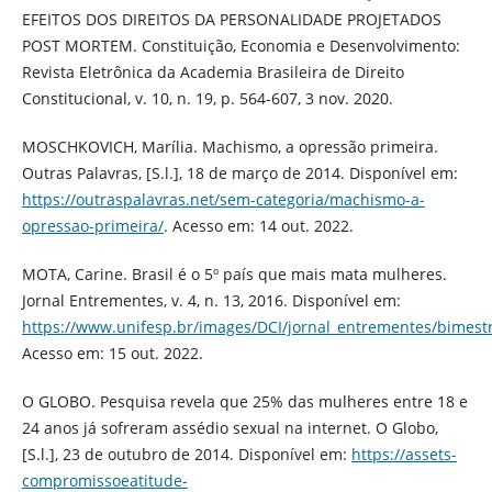
EFEITOS DOS DIREITOS DA PERSONALIDADE PROJETADOS
POST MORTEM. Constituição, Economia e Desenvolvimento:
Revista Eletrônica da Academia Brasileira de Direito
Constitucional, v. 10, n. 19, p. 564-607, 3 nov. 2020.
MOSCHKOVICH, Marília. Machismo, a opressão primeira.
Outras Palavras, [S.l.], 18 de março de 2014. Disponível em:
https://outraspalavras.net/sem-categoria/machismo-a-
opressao-primeira/
. Acesso em: 14 out. 2022.
MOTA, Carine. Brasil é o 5º país que mais mata mulheres.
Jornal Entrementes, v. 4, n. 13, 2016. Disponível em:
https://www.unifesp.br/images/DCI/jornal_entrementes/bimest
Acesso em: 15 out. 2022.
O GLOBO. Pesquisa revela que 25% das mulheres entre 18 e
24 anos já sofreram assédio sexual na internet. O Globo,
[S.l.], 23 de outubro de 2014. Disponível em:
https://assets-
compromissoeatitude-