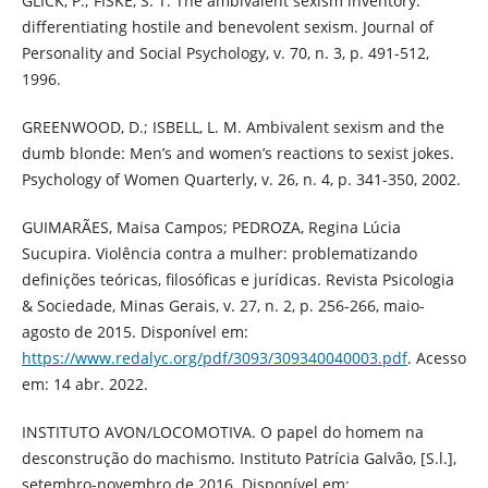
GLICK, P.; FISKE, S. T. The ambivalent sexism inventory:
differentiating hostile and benevolent sexism. Journal of
Personality and Social Psychology, v. 70, n. 3, p. 491-512,
1996.
GREENWOOD, D.; ISBELL, L. M. Ambivalent sexism and the
dumb blonde: Men’s and women’s reactions to sexist jokes.
Psychology of Women Quarterly, v. 26, n. 4, p. 341-350, 2002.
GUIMARÃES, Maisa Campos; PEDROZA, Regina Lúcia
Sucupira. Violência contra a mulher: problematizando
definições teóricas, filosóficas e jurídicas. Revista Psicologia
& Sociedade, Minas Gerais, v. 27, n. 2, p. 256-266, maio-
agosto de 2015. Disponível em:
https://www.redalyc.org/pdf/3093/309340040003.pdf
. Acesso
em: 14 abr. 2022.
INSTITUTO AVON/LOCOMOTIVA. O papel do homem na
desconstrução do machismo. Instituto Patrícia Galvão, [S.l.],
setembro-novembro de 2016. Disponível em: