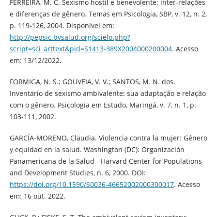
FERREIRA, M. C. Sexismo hostil e benevolente: inter-relações
e diferenças de gênero. Temas em Psicologia, SBP, v. 12, n. 2,
p. 119-126, 2004. Disponível em:
http://pepsic.bvsalud.org/scielo.php?
script=sci_arttext&pid=S1413-389X2004000200004
. Acesso
em: 13/12/2022.
FORMIGA, N. S.; GOUVEIA, V. V.; SANTOS, M. N. dos.
Inventário de sexismo ambivalente: sua adaptação e relação
com o gênero. Psicologia em Estudo, Maringá, v. 7, n. 1, p.
103-111, 2002.
GARCÍA-MORENO, Claudia. Violencia contra la mujer: Género
y equidad en la salud. Washington (DC): Organización
Panamericana de la Salud - Harvard Center for Populations
and Development Studies, n. 6, 2000. DOI:
https://doi.org/10.1590/S0036-46652002000300017
. Acesso
em: 16 out. 2022.