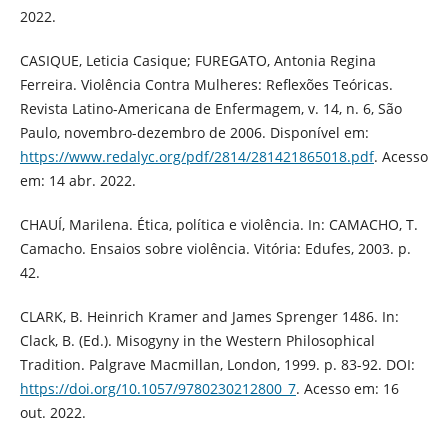
2022.
CASIQUE, Leticia Casique; FUREGATO, Antonia Regina
Ferreira. Violência Contra Mulheres: Reflexões Teóricas.
Revista Latino-Americana de Enfermagem, v. 14, n. 6, São
Paulo, novembro-dezembro de 2006. Disponível em:
https://www.redalyc.org/pdf/2814/281421865018.pdf
. Acesso
em: 14 abr. 2022.
CHAUÍ, Marilena. Ética, política e violência. In: CAMACHO, T.
Camacho. Ensaios sobre violência. Vitória: Edufes, 2003. p.
42.
CLARK, B. Heinrich Kramer and James Sprenger 1486. In:
Clack, B. (Ed.). Misogyny in the Western Philosophical
Tradition. Palgrave Macmillan, London, 1999. p. 83-92. DOI:
https://doi.org/10.1057/9780230212800_7
. Acesso em: 16
out. 2022.