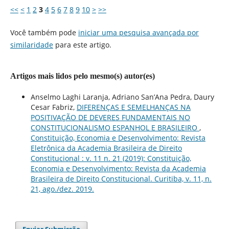
<<
<
1
2
3
4
5
6
7
8
9
10
>
>>
Você também pode
iniciar uma pesquisa avançada por
similaridade
para este artigo.
Artigos mais lidos pelo mesmo(s) autor(es)
Anselmo Laghi Laranja, Adriano San’Ana Pedra, Daury
Cesar Fabriz,
DIFERENÇAS E SEMELHANÇAS NA
POSITIVAÇÃO DE DEVERES FUNDAMENTAIS NO
CONSTITUCIONALISMO ESPANHOL E BRASILEIRO
,
Constituição, Economia e Desenvolvimento: Revista
Eletrônica da Academia Brasileira de Direito
Constitucional : v. 11 n. 21 (2019): Constituição,
Economia e Desenvolvimento: Revista da Academia
Brasileira de Direito Constitucional. Curitiba, v. 11, n.
21, ago./dez. 2019.