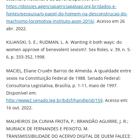
https://dossies.agenciapatriciagalvao.org.br/dados-e-
fontes/pesquisa/o-papel-do-homem-na-desconstrucao-do-
machismo-locomotiva-instituto-avon-2016/
. Acesso em 26
abr. 2022.
KILIANSKI, S. E.; RUDMAN, L. A. Wanting it both ways: do
women approve of benevolent sexism?. Sex Roles, v. 39, n. 5-
6, p. 333-352, 1998.
MACIEL, Eliane Cruxên Barros de Almeida. A igualdade entre
sexos na Constituição Federal de 1988. Senado Federal:
Consultoria Legislativa, Brasília, p. 1-11, maio de 1997.
Disponível em:
http://www2.senado.leg.br/bdsf/handle/id/159
. Acesso em:
16 out. 2022.
MALHEIROS DA CUNHA FROTA, P.; BRANDÃO AGUIRRE, J. R.;
MURIACK DE FERNANDES E PEIXOTO, M.
TRANSMISSIBILIDADE DO ACERVO DIGITAL DE QUEM FALECE: