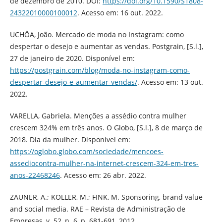
de dezembro de 2010. DOI:
https://doi.org/10.1590/S1808-
24322010000100012
. Acesso em: 16 out. 2022.
UCHÔA, João. Mercado de moda no Instagram: como
despertar o desejo e aumentar as vendas. Postgrain, [S.l.],
27 de janeiro de 2020. Disponível em:
https://postgrain.com/blog/moda-no-instagram-como-
despertar-desejo-e-aumentar-vendas/
. Acesso em: 13 out.
2022.
VARELLA, Gabriela. Menções a assédio contra mulher
crescem 324% em três anos. O Globo, [S.l.], 8 de março de
2018. Dia da mulher. Disponível em:
https://oglobo.globo.com/sociedade/mencoes-
assediocontra-mulher-na-internet-crescem-324-em-tres-
anos-22468246
. Acesso em: 26 abr. 2022.
ZAUNER, A.; KOLLER, M.; FINK, M. Sponsoring, brand value
and social media. RAE – Revista de Administração de
Empresas, v. 52, n. 6, p. 681-691, 2012.