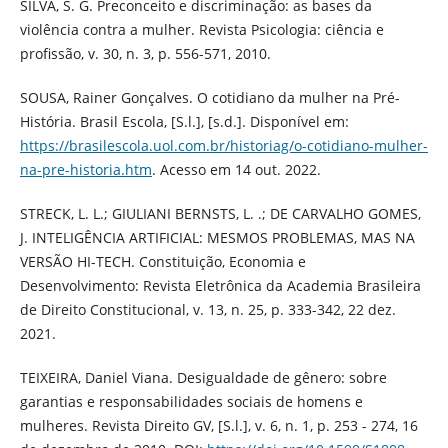
SILVA, S. G. Preconceito e discriminação: as bases da
violência contra a mulher. Revista Psicologia: ciência e
profissão, v. 30, n. 3, p. 556-571, 2010.
SOUSA, Rainer Gonçalves. O cotidiano da mulher na Pré-
História. Brasil Escola, [S.l.], [s.d.]. Disponível em:
https://brasilescola.uol.com.br/historiag/o-cotidiano-mulher-
na-pre-historia.htm
. Acesso em 14 out. 2022.
STRECK, L. L.; GIULIANI BERNSTS, L. .; DE CARVALHO GOMES,
J. INTELIGÊNCIA ARTIFICIAL: MESMOS PROBLEMAS, MAS NA
VERSÃO HI-TECH. Constituição, Economia e
Desenvolvimento: Revista Eletrônica da Academia Brasileira
de Direito Constitucional, v. 13, n. 25, p. 333-342, 22 dez.
2021.
TEIXEIRA, Daniel Viana. Desigualdade de gênero: sobre
garantias e responsabilidades sociais de homens e
mulheres. Revista Direito GV, [S.l.], v. 6, n. 1, p. 253 - 274, 16