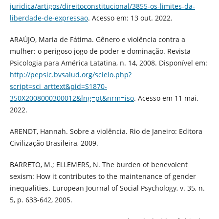
juridica/artigos/direitoconstitucional/3855-os-limites-da-
liberdade-de-expressao
. Acesso em: 13 out. 2022.
ARAÚJO, Maria de Fátima. Gênero e violência contra a
mulher: o perigoso jogo de poder e dominação. Revista
Psicologia para América Latatina, n. 14, 2008. Disponível em:
http://pepsic.bvsalud.org/scielo.php?
script=sci_arttext&pid=S1870-
350X2008000300012&lng=pt&nrm=iso
. Acesso em 11 mai.
2022.
ARENDT, Hannah. Sobre a violência. Rio de Janeiro: Editora
Civilização Brasileira, 2009.
BARRETO, M.; ELLEMERS, N. The burden of benevolent
sexism: How it contributes to the maintenance of gender
inequalities. European Journal of Social Psychology, v. 35, n.
5, p. 633-642, 2005.