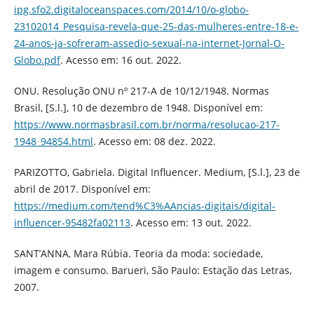
ipg.sfo2.digitaloceanspaces.com/2014/10/o-globo-
23102014_Pesquisa-revela-que-25-das-mulheres-entre-18-e-
24-anos-ja-sofreram-assedio-sexual-na-internet-Jornal-O-
Globo.pdf
. Acesso em: 16 out. 2022.
ONU. Resolução ONU nº 217-A de 10/12/1948. Normas
Brasil, [S.l.], 10 de dezembro de 1948. Disponível em:
https://www.normasbrasil.com.br/norma/resolucao-217-
1948_94854.html
. Acesso em: 08 dez. 2022.
PARIZOTTO, Gabriela. Digital Influencer. Medium, [S.l.], 23 de
abril de 2017. Disponível em:
https://medium.com/tend%C3%AAncias-digitais/digital-
influencer-95482fa02113
. Acesso em: 13 out. 2022.
SANT’ANNA, Mara Rúbia. Teoria da moda: sociedade,
imagem e consumo. Barueri, São Paulo: Estação das Letras,
2007.