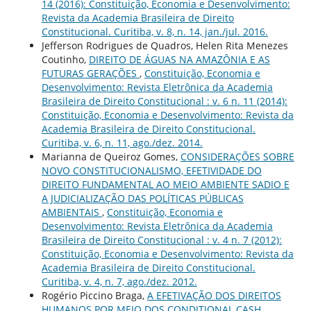
14 (2016): Constituição, Economia e Desenvolvimento:
Revista da Academia Brasileira de Direito
Constitucional. Curitiba, v. 8, n. 14, jan./jul. 2016.
Jefferson Rodrigues de Quadros, Helen Rita Menezes
Coutinho,
DIREITO DE ÁGUAS NA AMAZÔNIA E AS
FUTURAS GERAÇÕES
,
Constituição, Economia e
Desenvolvimento: Revista Eletrônica da Academia
Brasileira de Direito Constitucional : v. 6 n. 11 (2014):
Constituição, Economia e Desenvolvimento: Revista da
Academia Brasileira de Direito Constitucional.
Curitiba, v. 6, n. 11, ago./dez. 2014.
Marianna de Queiroz Gomes,
CONSIDERAÇÕES SOBRE
NOVO CONSTITUCIONALISMO, EFETIVIDADE DO
DIREITO FUNDAMENTAL AO MEIO AMBIENTE SADIO E
A JUDICIALIZAÇÃO DAS POLÍTICAS PÚBLICAS
AMBIENTAIS
,
Constituição, Economia e
Desenvolvimento: Revista Eletrônica da Academia
Brasileira de Direito Constitucional : v. 4 n. 7 (2012):
Constituição, Economia e Desenvolvimento: Revista da
Academia Brasileira de Direito Constitucional.
Curitiba, v. 4, n. 7, ago./dez. 2012.
Rogério Piccino Braga,
A EFETIVAÇÃO DOS DIREITOS
HUMANOS POR MEIO DOS CONDITIONAL CASH