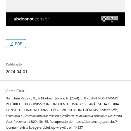
PDF
Publicado
2024-04-01
Como Citar
Bianchini Rebelo, V., & Morbach Junior, G. (2024). ENTRE ANTIPOSITIVISMO
RETÓRICO E POSITIVISMO INCONSCIENTE: UMA BREVE ANÁLISE DA TEORIA
CONSTITUCIONAL NO BRASIL PÓS-1988 E SUAS INFLUÊNCIAS.
Constituição,
Economia E Desenvolvimento: Revista Eletrônica Da Academia Brasileira De Direito
Constitucional
,
15
(29), 36–65. Recuperado de https://abdconstojs.com.br/?
journal=revista&page=article&op=view&path[]=537