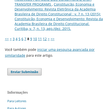
TRANSFER PROGRAMS
,
Constituição, Economia e
Desenvolvimento: Revista Eletrônica da Academia
Brasileira de Direito Constitucional : v. 7 n. 13 (2015):
Constituição, Economia e Desenvolvimento: Revista da
Academia Brasileira de Direito Constitucional.
Curitiba, v. 7, n. 13, ago./dez. 2015.
<<
<
3
4
5
6
7
8
9
10
11
12
>
>>
Você também pode
iniciar uma pesquisa avançada por
similaridade
para este artigo.
Enviar Submissão
Informações
Para Leitores
Para Autores