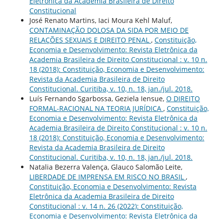
Eletrônica da Academia Brasileira de Direito
Constitucional
José Renato Martins, Iaci Moura Kehl Maluf,
CONTAMINAÇÃO DOLOSA DA SIDA POR MEIO DE
RELAÇÕES SEXUAIS E DIREITO PENAL
,
Constituição,
Economia e Desenvolvimento: Revista Eletrônica da
Academia Brasileira de Direito Constitucional : v. 10 n.
18 (2018): Constituição, Economia e Desenvolvimento:
Revista da Academia Brasileira de Direito
Constitucional. Curitiba, v. 10, n. 18, jan./jul. 2018.
Luís Fernando Sgarbossa, Geziela Iensue,
O DIREITO
FORMAL-RACIONAL NA TEORIA JURÍDICA
,
Constituição,
Economia e Desenvolvimento: Revista Eletrônica da
Academia Brasileira de Direito Constitucional : v. 10 n.
18 (2018): Constituição, Economia e Desenvolvimento:
Revista da Academia Brasileira de Direito
Constitucional. Curitiba, v. 10, n. 18, jan./jul. 2018.
Natalia Bezerra Valença, Glauco Salomão Leite,
LIBERDADE DE IMPRENSA EM RISCO NO BRASIL
,
Constituição, Economia e Desenvolvimento: Revista
Eletrônica da Academia Brasileira de Direito
Constitucional : v. 14 n. 26 (2022): Constituição,
Economia e Desenvolvimento: Revista Eletrônica da