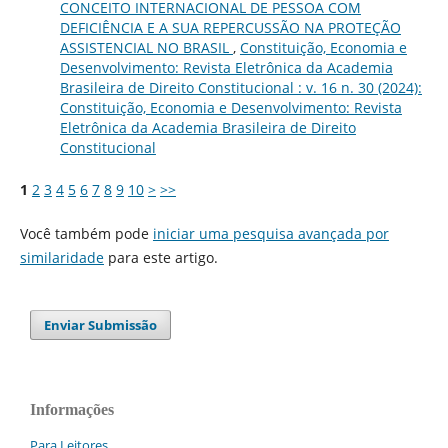
CONCEITO INTERNACIONAL DE PESSOA COM
DEFICIÊNCIA E A SUA REPERCUSSÃO NA PROTEÇÃO
ASSISTENCIAL NO BRASIL
,
Constituição, Economia e
Desenvolvimento: Revista Eletrônica da Academia
Brasileira de Direito Constitucional : v. 16 n. 30 (2024):
Constituição, Economia e Desenvolvimento: Revista
Eletrônica da Academia Brasileira de Direito
Constitucional
1
2
3
4
5
6
7
8
9
10
>
>>
Você também pode
iniciar uma pesquisa avançada por
similaridade
para este artigo.
Enviar Submissão
Informações
Para Leitores