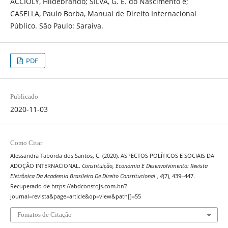
ACCIOLY, Hildebrando; SILVA, G. E. do Nascimento e;
CASELLA, Paulo Borba, Manual de Direito Internacional
Público. São Paulo: Saraiva.
PDF
Publicado
2020-11-03
Como Citar
Alessandra Taborda dos Santos, C. (2020). ASPECTOS POLÍTICOS E SOCIAIS DA
ADOÇÃO INTERNACIONAL.
Constituição, Economia E Desenvolvimento: Revista
Eletrônica Da Academia Brasileira De Direito Constitucional
,
4
(7), 439–447.
Recuperado de https://abdconstojs.com.br/?
journal=revista&page=article&op=view&path[]=55
Fomatos de Citação