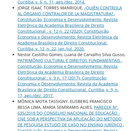
Curitiba, v. 6, n. 11, ago./dez. 2014.
JORGE ISAAC TORRES MANRIQUE,
¿QUIÉN CONTROLA
AL ÓRGANO CONTRALOR DE LA MAGISTRATURA?
,
Constituição, Economia e Desenvolvimento: Revista
Eletrônica da Academia Brasileira de Direito
Constitucional : v. 12 n. 22 (2020): Constituição,
Economia e Desenvolvimento: Revista Eletrônica da
Academia Brasileira de Direito Constitucional.
Curitiba, v. 12, n. 22, jan./jul. 2020.
Nestor Castilho Gomes, Luana de Carvalho Silva Gusso,
PATRIMÔNIO CULTURAL E DIREITOS FUNDAMENTAIS
,
Constituição, Economia e Desenvolvimento: Revista
Eletrônica da Academia Brasileira de Direito
Constitucional : v. 9 n. 17 (2017): Constituição,
Economia e Desenvolvimento: Revista da Academia
Brasileira de Direito Constitucional. Curitiba, v. 9, n.
17, ago./dez. 2017.
MÔNICA MOTA TASSIGNY, ELISBERG FRANCISCO
BESSA LIMA, MARIA SEMÍRAMIS ALVES,
PARECER Nº.
635/2018 DO CONSELHO NACIONAL DE EDUCAÇÃO -
CNE SOB A PERSPECTIVA DA APLICAÇÃO DO MÉTODO
DE PESQUISA ESTUDO DE CASO NO ENSINO JURÍDICO
,
Constituição, Economia e Desenvolvimento: Revista