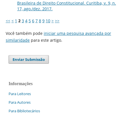
Brasileira de Direito Constitucional. Curitiba, v. 9, n.
17, ago./dez. 2017.
<<
<
1
2
3
4
5
6
7
8
9
10
>
>>
Você também pode
iniciar uma pesquisa avançada por
similaridade
para este artigo.
Enviar Submissão
Informações
Para Leitores
Para Autores
Para Bibliotecários