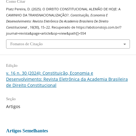
Como Citar
Platz Pereira, D. (2025). O DIREITO CONSTITUCIONAL ALEMÃO DE HOJE: A
CAMINHO DA TRANSNACIONALIZAÇÃO?.
Constituição, Economia E
Desenvolvimento: Revista Eletrônica Da Academia Brasileira De Direito
Constitucional
,
16
(30), 15–22. Recuperado de https://abdconstojs.com.br/?
journal=revista&page=article&op=view&path[]=554
Fomatos de Citação
Edição
v. 16 n. 30 (2024): Constituição, Economia e
Desenvolvimento: Revista Eletrônica da Academia Brasileira
de Direito Constitucional
Seção
Artigos
Artigos Semelhantes