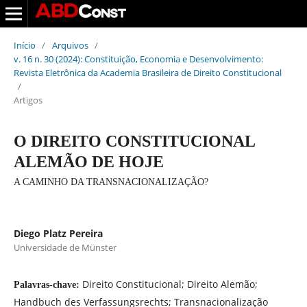
Início
/
Arquivos
/
v. 16 n. 30 (2024): Constituição, Economia e Desenvolvimento:
Revista Eletrônica da Academia Brasileira de Direito Constitucional
/
Artigos
O DIREITO CONSTITUCIONAL
ALEMÃO DE HOJE
A CAMINHO DA TRANSNACIONALIZAÇÃO?
Diego Platz Pereira
Universidade de Münster
Direito Constitucional; Direito Alemão;
Palavras-chave:
Handbuch des Verfassungsrechts; Transnacionalização