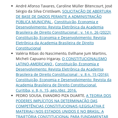
André Afonso Tavares, Caroline Müller Bitencourt, José
Sérgio da Silva Cristóvam,
SOLICITAÇÃO DE ABERTURA
DE BASE DE DADOS PERANTE A ADMINISTRAÇÃO
PÚBLICA MUNICIPAL
,
Constituição, Economia e
Desenvolvimento: Revista Eletrônica da Academia
Brasileira de Direito Constitucional : v. 14 n. 26 (2022):
Constituição, Economia e Desenvolvimento: Revista
Eletrônica da Academia Brasileira de Direito
Constitucional
Valéria Ribas do Nascimento, Evilhane Jum Martins,
Micheli Capuano Irigaray,
O CONSTITUCIONALISMO
LATINO-AMERICANO
,
Constituição, Economia e
Desenvolvimento: Revista Eletrônica da Academia
Brasileira de Direito Constitucional : v. 8 n. 15 (2016):
Constituição, Economia e Desenvolvimento: Revista da
Academia Brasileira de Direito Constitucional.
Curitiba, v. 8, n. 15, ago./dez. 2016.
PEDRO SOUSA, EVANDRO PIZA DUARTE,
A TEORIA DOS
PODERES IMPLÍCITOS NA DETERMINAÇÃO DAS
COMPETÊNCIAS CONSTITUCIONAIS (LEGISLATIVA E
MATERIAL) NOS ESTADOS UNIDOS E NO BRASIL: A
TRAJETÓRIA CONSTITUCIONAL PARA FUNDAMENTAR