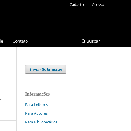
Cadastro
Acesso
de
Contato
Buscar
Enviar Submissão
Informações
L
Para Leitores
Para Autores
Para Bibliotecários