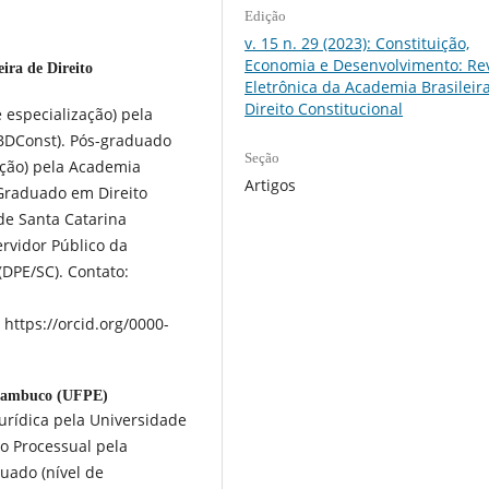
Edição
v. 15 n. 29 (2023): Constituição,
Economia e Desenvolvimento: Rev
ira de Direito
Eletrônica da Academia Brasileir
Direito Constitucional
 especialização) pela
ABDConst). Pós-graduado
Seção
ação) pela Academia
Artigos
 Graduado em Direito
de Santa Catarina
rvidor Público da
(DPE/SC). Contato:
https://orcid.org/0000-
rnambuco (UFPE)
Jurídica pela Universidade
o Processual pela
uado (nível de