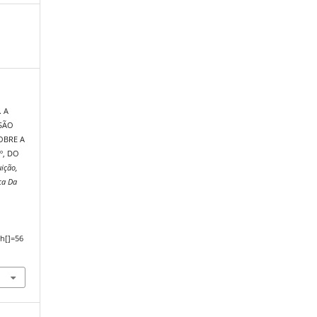
. A
SÃO
OBRE A
º, DO
uição,
ca Da
,
h[]=56