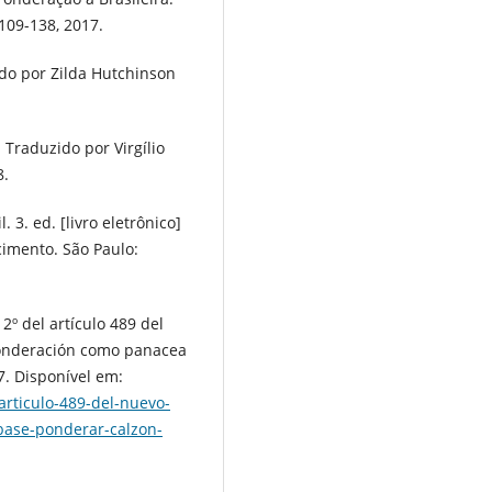
 109-138, 2017.
do por Zilda Hutchinson
 Traduzido por Virgílio
8.
 3. ed. [livro eletrônico]
cimento. São Paulo:
º del artículo 489 del
 ponderación como panacea
7. Disponível em:
articulo-489-del-nuevo-
-base-ponderar-calzon-