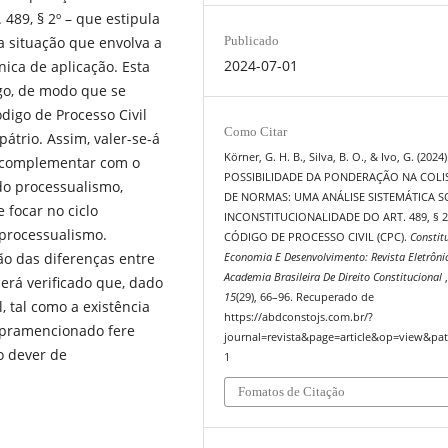
 489, § 2º – que estipula
Publicado
 situação que envolva a
2024-07-01
ica de aplicação. Esta
igo, de modo que se
ódigo de Processo Civil
Como Citar
pátrio. Assim, valer-se-á
Körner, G. H. B., Silva, B. O., & Ivo, G. (2024)
a complementar com o
POSSIBILIDADE DA PONDERAÇÃO NA COLI
 do processualismo,
DE NORMAS: UMA ANÁLISE SISTEMÁTICA S
e focar no ciclo
INCONSTITUCIONALIDADE DO ART. 489, § 2
processualismo.
CÓDIGO DE PROCESSO CIVIL (CPC).
Constit
ção das diferenças entre
Economia E Desenvolvimento: Revista Eletrôni
Academia Brasileira De Direito Constitucional
 será verificado que, dado
15
(29), 66–96. Recuperado de
, tal como a existência
https://abdconstojs.com.br/?
supramencionado fere
journal=revista&page=article&op=view&pat
o dever de
1
Fomatos de Citação