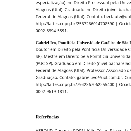
especialização) em Direito Processual pela Univ
Alagoas (Ufal). Graduado em Direito (nível bach
Federal de Alagoas (Ufal). Contato: beclaute@uol.
http://lattes.cnpq.br/2567266014708590 | Orcid: 
0002-6394-5891.
Gabriel Ivo,
Pontifícia Universidade Católica de São
Doutor em Direito pela Pontifícia Universidade C
SP). Mestre em Direito pela Pontifícia Universid
(PUC-SP). Graduado em Direito (nível bacharelad
Federal de Alagoas (Ufal). Professor Associado d
Graduação. Contato: gabriel.ivo@uol.com.br. Curr
http://lattes.cnpq.br/7942367062255400 | Orcid: 
0002-9619-1811.
Referências
ABBOUD, Georges; ROSSI, Júlio César. Riscos da 