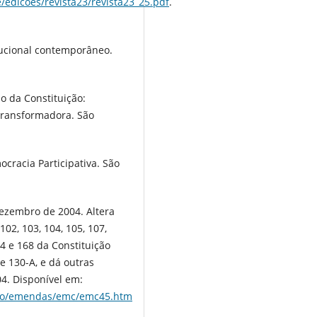
e/edicoes/revista23/revista23_25.pdf
.
tucional contemporâneo.
o da Constituição:
transformadora. São
cracia Participativa. São
dezembro de 2004. Altera
, 102, 103, 104, 105, 107,
134 e 168 da Constituição
 e 130-A, e dá outras
04. Disponível em:
uicao/emendas/emc/emc45.htm