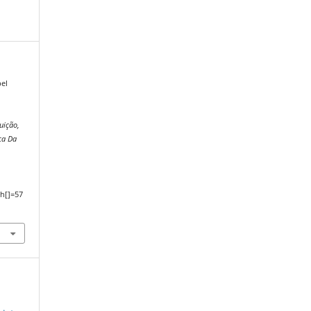
bel
uição,
ca Da
,
h[]=57