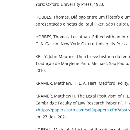
York: Oxford University Press, 1983.
HOBBES, Thomas. Diálogo entre um filósofo e um 
apresentação e notas de Raul Fiker. São Paulo: 
HOBBES, Thomas. Leviathan. Edited with an intro
C. A. Gaskin. New York: Oxford University Press, 
KELLY, John Maurice. Uma breve história da teori
Tradução de Marylene Pinto Michael. São Paulo:
2010.
KRAMER, Matthew. H. L. A. Hart. Medford: Polity,
KRAMER, Matthew H. The Legal Positivism of H.L.A
Cambridge Faculty of Law Research Paper nº. 11
<
https://papers.ssrn.com/sol3/papers.cfm?abst
em 27 dez. 2021.
LOBBAN, Michael. A history of the philosophy o