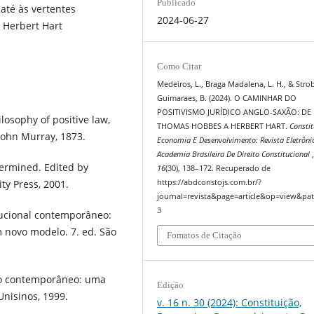
Publicado
até às vertentes
2024-06-27
 Herbert Hart
Como Citar
Medeiros, L., Braga Madalena, L. H., & Stro
Guimaraes, B. (2024). O CAMINHAR DO
POSITIVISMO JURÍDICO ANGLO-SAXÃO: DE
losophy of positive law,
THOMAS HOBBES A HERBERT HART.
Constit
 John Murray, 1873.
Economia E Desenvolvimento: Revista Eletrôni
Academia Brasileira De Direito Constitucional
termined. Edited by
16
(30), 138–172. Recuperado de
ty Press, 2001.
https://abdconstojs.com.br/?
journal=revista&page=article&op=view&pat
3
tucional contemporâneo:
 novo modelo. 7. ed. São
Fomatos de Citação
co contemporâneo: uma
Edição
Unisinos, 1999.
v. 16 n. 30 (2024): Constituição,