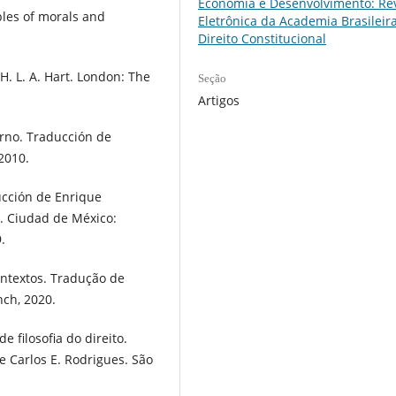
Economia e Desenvolvimento: Rev
ples of morals and
Eletrônica da Academia Brasileir
Direito Constitucional
H. L. A. Hart. London: The
Seção
Artigos
rno. Traducción de
2010.
ducción de Enrique
a. Ciudad de México:
.
ontextos. Tradução de
nch, 2020.
e filosofia do direito.
e Carlos E. Rodrigues. São