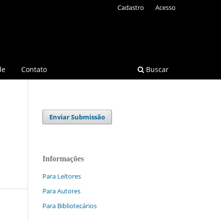
Cadastro
Acesso
de
Contato
Buscar
Enviar Submissão
Informações
Para Leitores
Para Autores
Para Bibliotecários