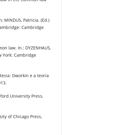
; MINDUS, Patricia. (Ed.)
 Cambridge: Cambridge
on law. In.: DYZENHAUS,
w York: Cambridge
esia: Dworkin e a teoria
013.
ford University Press,
sity of Chicago Press,