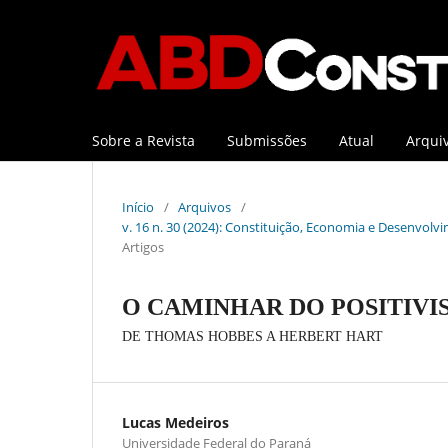
Sobre a Revista
Submissões
Atual
Arqui
Início
/
Arquivos
/
v. 16 n. 30 (2024): Constituição, Economia e Desenvolvi
Artigos
O CAMINHAR DO POSITIVI
DE THOMAS HOBBES A HERBERT HART
Lucas Medeiros
Universidade Federal do Paraná