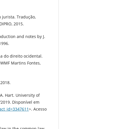
jurista. Tradução,
EDIPRO, 2015.
duction and notes by J.
1996.
a do direito ocidental.
 WMF Martins Fontes,
 2018.
. Hart. University of
/2019. Disponível em
ract_id=3347611
>. Acesso
f law in the common law