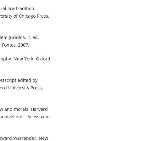
l law tradition.
ersity of Chicago Press,
m jurídica. 2. ed.
 Fontes, 2007.
osophy. New York: Oxford
ostscript edited by
ord University Press,
law and morals. Harvard
sponível em: . Acesso em
 Howard Warrender. New