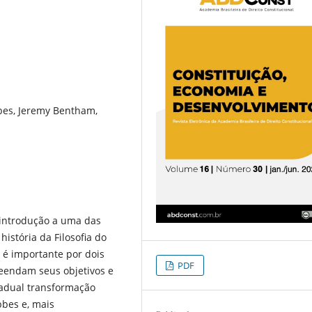
bes, Jeremy Bentham,
 introdução a uma das
istória da Filosofia do
o é importante por dois
PDF
reendam seus objetivos e
adual transformação
bbes e, mais