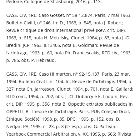
Pedone, Colloque de Strasbourg, 2016, p. 113.
CASS. CIV. 1RE. Caso Gosset, n° 58-12.874. Paris, 7 mai 1963.
Bulletin Civil I, n° 246. In: D., 1963, p. 545, nota J. Robert;
Revue critique de droit international privé (Rev. crit. DIP),
1963, p. 615, nota H. Motulsky; Clunet, 1964, p. 83, nota J.-D.
Bredin; JCP, 1963, II.13405, nota B. Goldman; Revue de
l’arbitrage, 1963, p. 60, nota Ph. Francescakis; RTD civ., 1963,
p. 785, obs. P. Hébraud.
CASS. CIV. 1RE. Caso Hilmarton, n° 92-15.137. Paris, 23 mar.
1994. Bulletin Civil I, n° 104. In: Revue de l’arbitrage, 1994, p.
327, nota Ch. Jarrosson; Clunet, 1994, p. 701, nota E. Gaillard;
RTD com., 1994, p. 702, obs. J.-Cl. Dubarry e E. Loquin; Rev.
crit. DIP, 1995, p. 356, nota B. Oppetit; extratos publicados in
OPPETIT, B. Théorie de l’arbitrage. Paris: PUF, Coleção Droit,
Éthique, Société, 1998, p. 85; DPCI, 1995, p. 152, obs. D.
Nedjar; PA, 1995, n° 23, p. 8 (2ª esp.), obs. G. Parléani;
Yearbook Commercial Arbitration, v. XX, 1995, p. 666; Rivista