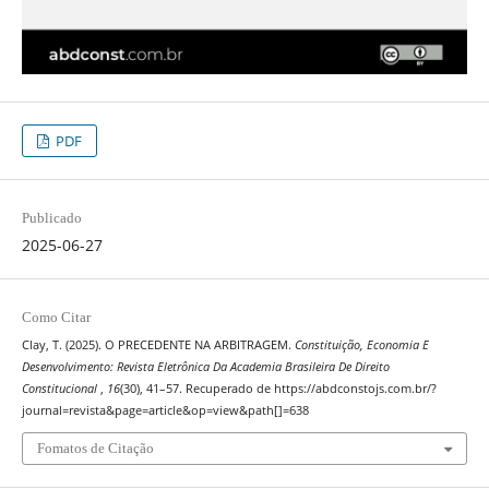
PDF
Publicado
2025-06-27
Como Citar
Clay, T. (2025). O PRECEDENTE NA ARBITRAGEM.
Constituição, Economia E
Desenvolvimento: Revista Eletrônica Da Academia Brasileira De Direito
Constitucional
,
16
(30), 41–57. Recuperado de https://abdconstojs.com.br/?
journal=revista&page=article&op=view&path[]=638
Fomatos de Citação