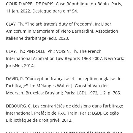
COUR D'APPEL DE PARIS. Caso République du Bénin. Paris,
11 jan. 2022. Destaque para o n° 54.
CLAY, Th. "The arbitrator’s duty of freedom". In: Liber
Amicorum in Memoriam of Piero Bernardini. Association
italienne d’arbitrage (ed.). 2023.
CLAY, Th.; PINSOLLE, Ph.; VOISIN, Th. The French
International Arbitration Law Reports 1963-2007. New York:
JurisNet, 2014.
DAVID, R. "Conception française et conception anglaise de
l’arbitrage". In: Mélanges Walter J. Ganshof Van der
Meersch. Bruxelas: Bruylant; Paris: LGDJ, 1972, t. 2, p. 765.
DEBOURG, C. Les contrariétés de décisions dans l’arbitrage
international. Prefácio de F.-X. Train. Paris: LGDJ, Coleção
Bibliothèque de droit privé, 2012.