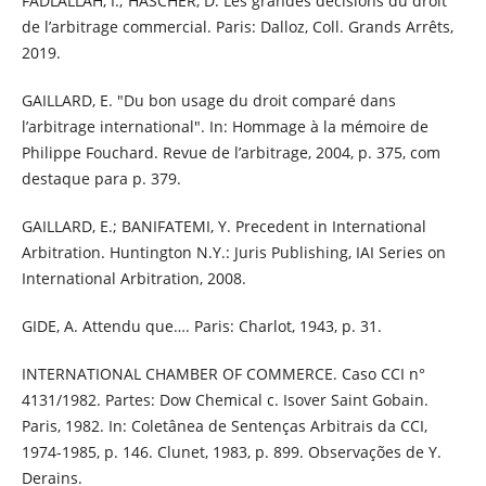
FADLALLAH, I.; HASCHER, D. Les grandes décisions du droit
de l’arbitrage commercial. Paris: Dalloz, Coll. Grands Arrêts,
2019.
GAILLARD, E. "Du bon usage du droit comparé dans
l’arbitrage international". In: Hommage à la mémoire de
Philippe Fouchard. Revue de l’arbitrage, 2004, p. 375, com
destaque para p. 379.
GAILLARD, E.; BANIFATEMI, Y. Precedent in International
Arbitration. Huntington N.Y.: Juris Publishing, IAI Series on
International Arbitration, 2008.
GIDE, A. Attendu que…. Paris: Charlot, 1943, p. 31.
INTERNATIONAL CHAMBER OF COMMERCE. Caso CCI n°
4131/1982. Partes: Dow Chemical c. Isover Saint Gobain.
Paris, 1982. In: Coletânea de Sentenças Arbitrais da CCI,
1974-1985, p. 146. Clunet, 1983, p. 899. Observações de Y.
Derains.