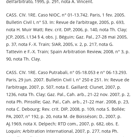
dell’arbitrato, 1995, p. 291, nota A. Vincent.
CASS. CIV. 1RE. Caso NIOC, n° 01-13.742. Paris, 1 fev. 2005.
Bulletin Civil I, n° 53. In: Revue de l’arbitrage, 2005, p. 693,
nota H. Muir Watt; Rev. crit. DIP, 2006, p. 140, nota Th. Clay;
JCP, 2005, I.134 § 4, obs. J. Béguin; Gaz. Pal., 27-28 mai 2005,
p. 37, nota F.-X. Train; SIAR, 2005, v. 2, p. 217, nota G.
Tattevin e F.-X. Train; Spain Arbitration Review, 2008, n° 3, p.
90, nota Th. Clay.
CASS. CIV. 1RE. Caso Putrabali, n° 05-18.053 e n° 06-13.293.
Paris, 29 jun. 2007. Bulletin Civil I, n° 250 e 251. In: Revue de
l’arbitrage, 2007, p. 507, nota E. Gaillard; Clunet, 2007, p.
1236, nota Th. Clay; Gaz. Pal., Cah. arb., 21-22 nov. 2007, p. 2,
nota Ph. Pinsolle; Gaz. Pal., Cah. arb., 21-22 mar. 2008, p. 23,
nota C. Debourg; Rev. crit. DIP, 2008, p. 109, nota S. Bollée;
PA, 2007, n° 192, p. 20, nota M. de Boisséson; D., 2007, p.
AJ.1969, nota X. Delpech; RTD com., 2007, p. 682, obs. E.
Loquin; Arbitration International, 2007, p. 277, nota Ph.