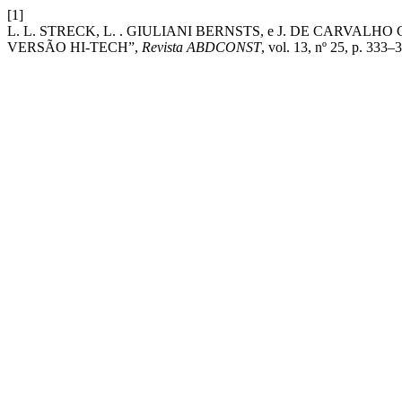
[1]
L. L. STRECK, L. . GIULIANI BERNSTS, e J. DE CARVA
VERSÃO HI-TECH”,
Revista ABDCONST
, vol. 13, nº 25, p. 333–