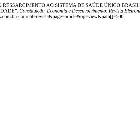
ernambuco. “O RESSARCIMENTO AO SISTEMA DE SAÚDE ÚNICO 
IDADE”.
Constituição, Economia e Desenvolvimento: Revista Eletrôni
ojs.com.br/?journal=revista&page=article&op=view&path[]=500.