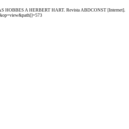
S HOBBES A HERBERT HART. Revista ABDCONST [Internet].
icle&op=view&path[]=573