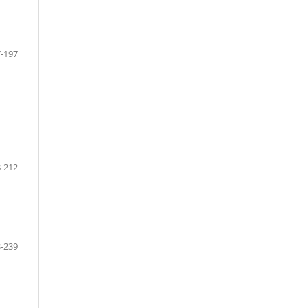
-197
-212
-239