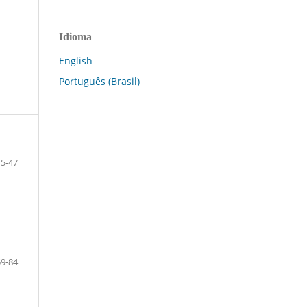
Idioma
English
Português (Brasil)
15-47
59-84