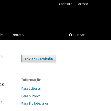
Cadastro
Acesso
de
Contato
Buscar
1, n.
Enviar Submissão
Informações
ez.
Para Leitores
Para Autores
11,
Para Bibliotecários